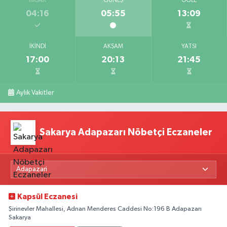
İMSAK
GÜNEŞ
ÖĞLE
04:16
05:55
13:09
İKINDI
AKŞAM
YATSI
17:00
20:13
21:45
Aylık Vakitler
Sakarya Adapazarı Nöbetçi Eczaneler
Kapsül Eczanesi
Şirinevler Mahallesi, Adnan Menderes Caddesi No:196 B Adapazarı
Sakarya