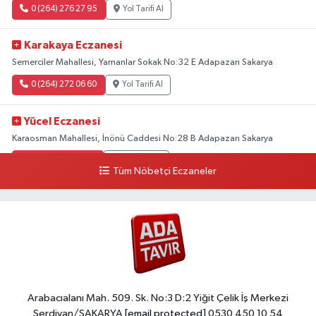
0 (264) 276 27 95
Yol Tarifi Al
Karakaya Eczanesi
Semerciler Mahallesi, Yamanlar Sokak No:32 E Adapazarı Sakarya
0 (264) 272 06 60
Yol Tarifi Al
Yücel Eczanesi
Karaosman Mahallesi, İnönü Caddesi No:28 B Adapazarı Sakarya
0 (264) 274 11 90
Yol Tarifi Al
Tüm Nöbetçi Eczaneler
Kent Eczanesi
Karaman Mahallesi, Cahit Kıraç Caddesi No:31 16 Adapazarı Sakarya
0 (264) 221 29 51
Yol Tarifi Al
Arabacıalanı Mah. 509. Sk. No:3 D:2 Yiğit Çelik İş Merkezi
Serdivan/SAKARYA
[email protected]
0530 450 10 54