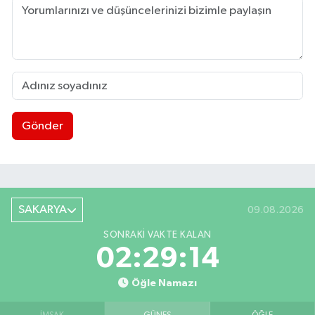
Gönder
SAKARYA
09.08.2026
SONRAKI VAKTE KALAN
02:29:13
Öğle Namazı