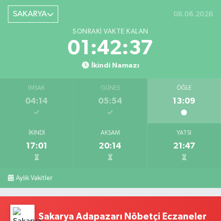
SAKARYA
08.08.2026
SONRAKI VAKTE KALAN
01:42:36
İkindi Namazı
İMSAK
GÜNEŞ
ÖĞLE
04:14
05:54
13:09
İKINDI
AKŞAM
YATSI
17:01
20:14
21:47
Aylık Vakitler
Sakarya Adapazarı Nöbetçi Eczaneler