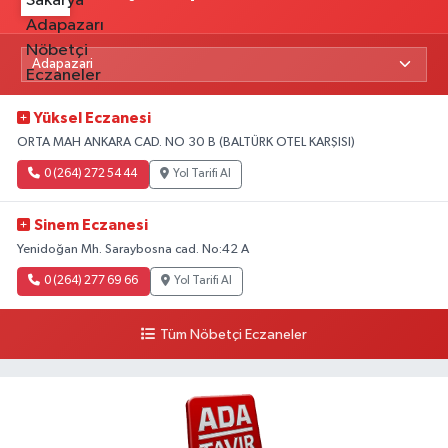
Yüksel Eczanesi
ORTA MAH ANKARA CAD. NO 30 B (BALTÜRK OTEL KARŞISI)
0 (264) 272 54 44
Yol Tarifi Al
Sinem Eczanesi
Yenidoğan Mh. Saraybosna cad. No:42 A
0 (264) 277 69 66
Yol Tarifi Al
Tüm Nöbetçi Eczaneler