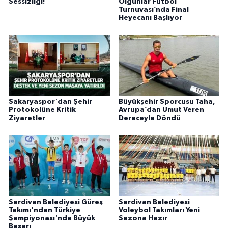
Sessizliği!
Olgunlar Futbol
Turnuvası’nda Final
Heyecanı Başlıyor
Sakaryaspor'dan Şehir
Büyükşehir Sporcusu Taha,
Protokolüne Kritik
Avrupa’dan Umut Veren
Ziyaretler
Dereceyle Döndü
Serdivan Belediyesi Güreş
Serdivan Belediyesi
Takımı'ndan Türkiye
Voleybol Takımları Yeni
Şampiyonası'nda Büyük
Sezona Hazır
Başarı