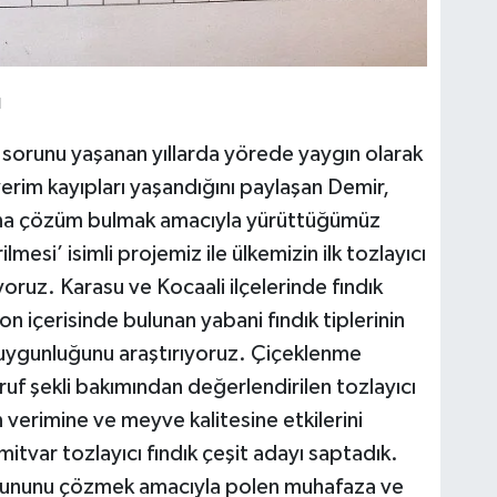
ı
a sorunu yaşanan yıllarda yörede yaygın olarak
erim kayıpları yaşandığını paylaşan Demir,
nuna çözüm bulmak amacıyla yürüttüğümüz
ilmesi’ isimli projemiz ile ülkemizin ilk tozlayıcı
ıyoruz. Karasu ve Kocaali ilçelerinde fındık
 içerisinde bulunan yabani fındık tiplerinin
k uygunluğunu araştırıyoruz. Çiçeklenme
uf şekli bakımından değerlendirilen tozlayıcı
n verimine ve meyve kalitesine etkilerini
mitvar tozlayıcı fındık çeşit adayı saptadık.
rununu çözmek amacıyla polen muhafaza ve