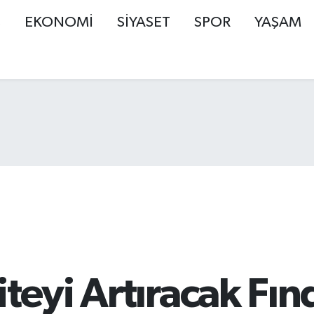
Ş
EKONOMİ
SİYASET
SPOR
YAŞAM
teyi Artıracak Fınd