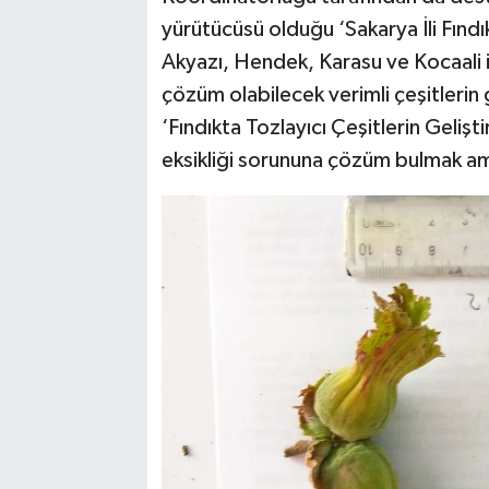
yürütücüsü olduğu ‘Sakarya İli Fındık
Akyazı, Hendek, Karasu ve Kocaali 
çözüm olabilecek verimli çeşitlerin g
‘Fındıkta Tozlayıcı Çeşitlerin Gelişt
eksikliği sorununa çözüm bulmak ama