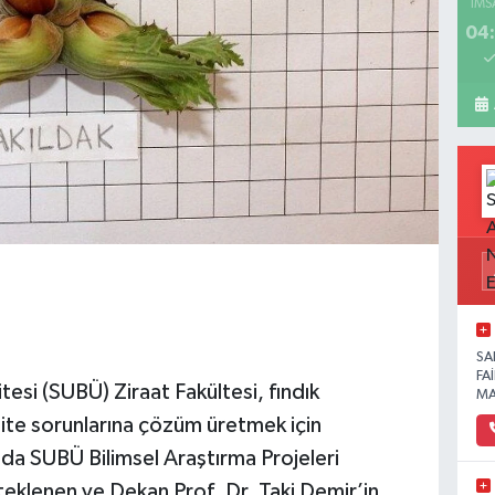
İMS
04:
SA
FA
tesi (SUBÜ) Ziraat Fakültesi, fındık
MA
alite sorunlarına çözüm üretmek için
da SUBÜ Bilimsel Araştırma Projeleri
eklenen ve Dekan Prof. Dr. Taki Demir’in