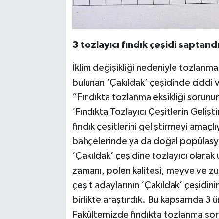
3 tozlayıcı fındık çeşidi saptand
İklim değişikliği nedeniyle tozlanm
bulunan ‘Çakıldak’ çeşidinde ciddi v
“Fındıkta tozlanma eksikliği soru
‘Fındıkta Tozlayıcı Çeşitlerin Geliştir
fındık çeşitlerini geliştirmeyi amaçl
bahçelerinde ya da doğal popülasyon
‘Çakıldak’ çeşidine tozlayıcı olara
zamanı, polen kalitesi, meyve ve zur
çeşit adaylarının ‘Çakıldak’ çeşidini
birlikte araştırdık. Bu kapsamda 3 ü
Fakültemizde fındıkta tozlanma so