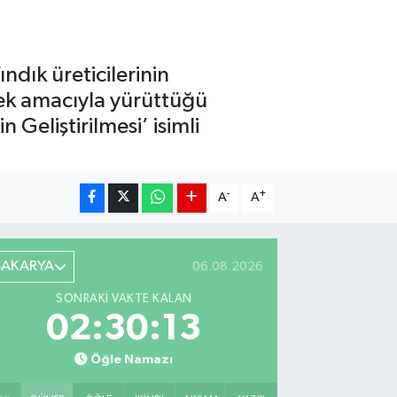
ndık üreticilerinin
rmek amacıyla yürüttüğü
n Geliştirilmesi’ isimli
-
+
A
A
SAKARYA
06.08.2026
SONRAKI VAKTE KALAN
02:30:11
Öğle Namazı