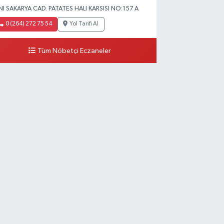
NI SAKARYA CAD. PATATES HALI KARSISI NO:157 A
0 (264) 272 75 54
Yol Tarifi Al
Tüm Nöbetçi Eczaneler