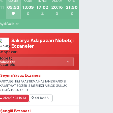
AK
GÜNEŞ
ÖĞLE
İKINDI
AKŞAM
YATSI
11
05:52
13:09
17:02
20:16
21:50
Aylık Vakitler
Sakarya Adapazarı Nöbetçi
Eczaneler
Şeyma Yavuz Eczanesi
KARYA EĞİTİM ARAŞTIRMA HASTANESİ KARŞISI
İKA MİTHAT SÖZER İS MERKEZİ A BLOK GÜLLÜK
H.SAĞLIK CAD.5 1D
0 (264) 503 10 83
Yol Tarifi Al
Şengül Eczanesi