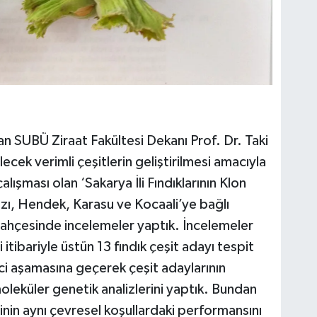
nan SUBÜ Ziraat Fakültesi Dekanı Prof. Dr. Taki
ecek verimli çeşitlerin geliştirilmesi amacıyla
alışması olan ‘Sakarya İli Fındıklarının Klon
azı, Hendek, Karasu ve Kocaali’ye bağlı
bahçesinde incelemeler yaptık. İncelemeler
 itibariyle üstün 13 fındık çeşit adayı tespit
nci aşamasına geçerek çeşit adaylarının
moleküler genetik analizlerini yaptık. Bundan
rinin aynı çevresel koşullardaki performansını