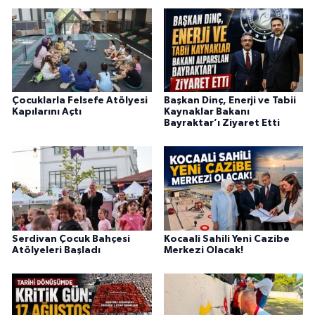
Çocuklarla Felsefe Atölyesi
Başkan Dinç, Enerji ve Tabii
Kapılarını Açtı
Kaynaklar Bakanı
Bayraktar’ı Ziyaret Etti
Serdivan Çocuk Bahçesi
Kocaali Sahili Yeni Cazibe
Atölyeleri Başladı
Merkezi Olacak!