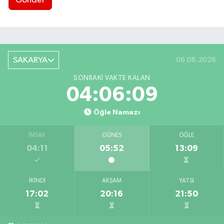
Gönder
SAKARYA
06.08.2026
SONRAKI VAKTE KALAN
04:06:08
Öğle Namazı
İMSAK
GÜNEŞ
ÖĞLE
04:11
05:52
13:09
İKINDI
AKŞAM
YATSI
17:02
20:16
21:50