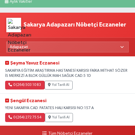
Aylık Vakitler
Sakarya Adapazarı Nöbetçi Eczaneler
Şeyma Yavuz Eczanesi
SAKARYA EĞİTİM ARAŞTIRMA HASTANESİ KARŞISI FAİKA MİTHAT SÖZER
İS MERKEZİ A BLOK GÜLLÜK MAH.SAĞLIK CAD.5 1D
0 (264) 503 10 83
Yol Tarifi Al
Şengül Eczanesi
YENI SAKARYA CAD. PATATES HALI KARSISI NO:157 A
0 (264) 272 75 54
Yol Tarifi Al
Tüm Nöbetçi Eczaneler