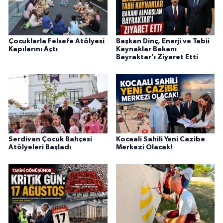
Çocuklarla Felsefe Atölyesi
Başkan Dinç, Enerji ve Tabii
Kapılarını Açtı
Kaynaklar Bakanı
Bayraktar’ı Ziyaret Etti
Serdivan Çocuk Bahçesi
Kocaali Sahili Yeni Cazibe
Atölyeleri Başladı
Merkezi Olacak!