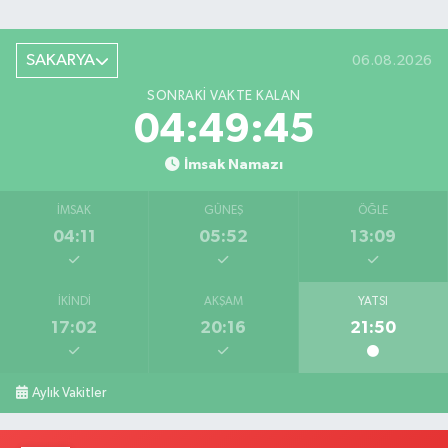
SAKARYA
06.08.2026
SONRAKI VAKTE KALAN
04:49:44
İmsak Namazı
İMSAK
GÜNEŞ
ÖĞLE
04:11
05:52
13:09
İKINDI
AKŞAM
YATSI
17:02
20:16
21:50
Aylık Vakitler