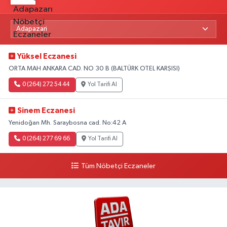
Yüksel Eczanesi
ORTA MAH ANKARA CAD. NO 30 B (BALTÜRK OTEL KARŞISI)
0 (264) 272 54 44
Yol Tarifi Al
Sinem Eczanesi
Yenidoğan Mh. Saraybosna cad. No:42 A
0 (264) 277 69 66
Yol Tarifi Al
Tüm Nöbetçi Eczaneler