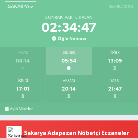
SAKARYA
08.08.2026
SONRAKI VAKTE KALAN
02:34:46
Öğle Namazı
İMSAK
GÜNEŞ
ÖĞLE
04:14
05:54
13:09
İKINDI
AKŞAM
YATSI
17:01
20:14
21:47
Aylık Vakitler
Sakarya Adapazarı Nöbetçi Eczaneler