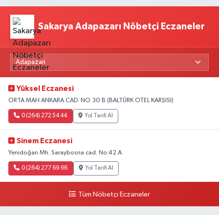
Sakarya Adapazarı Nöbetçi Eczaneler
Yüksel Eczanesi
ORTA MAH ANKARA CAD. NO 30 B (BALTÜRK OTEL KARŞISI)
0 (264) 272 54 44
Yol Tarifi Al
Sinem Eczanesi
Yenidoğan Mh. Saraybosna cad. No:42 A
0 (264) 277 69 66
Yol Tarifi Al
Tüm Nöbetçi Eczaneler