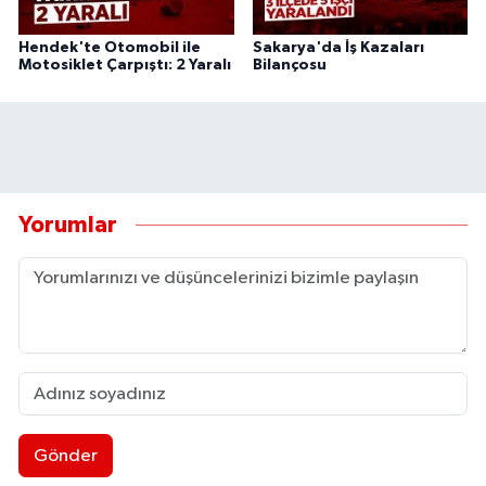
Hendek'te Otomobil ile
Sakarya'da İş Kazaları
Motosiklet Çarpıştı: 2 Yaralı
Bilançosu
Yorumlar
Gönder