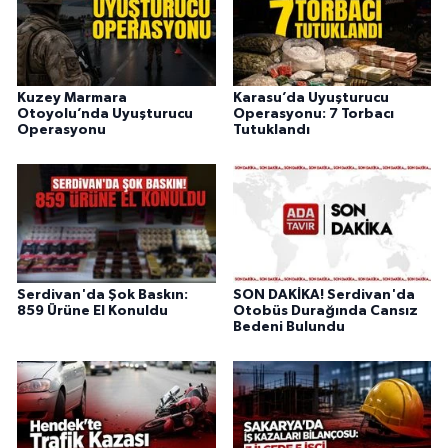
Kuzey Marmara
Karasu’da Uyuşturucu
Otoyolu’nda Uyuşturucu
Operasyonu: 7 Torbacı
Operasyonu
Tutuklandı
Serdivan'da Şok Baskın:
SON DAKİKA! Serdivan'da
859 Ürüne El Konuldu
Otobüs Durağında Cansız
Bedeni Bulundu