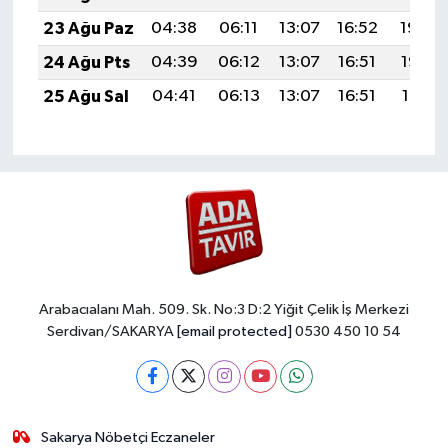
23 Ağu Paz
04:38
06:11
13:07
16:52
19:54
24 Ağu Pts
04:39
06:12
13:07
16:51
19:52
25 Ağu Sal
04:41
06:13
13:07
16:51
19:51
Arabacıalanı Mah. 509. Sk. No:3 D:2 Yiğit Çelik İş Merkezi
Serdivan/SAKARYA
[email protected]
0530 450 10 54
Sakarya Nöbetçi Eczaneler