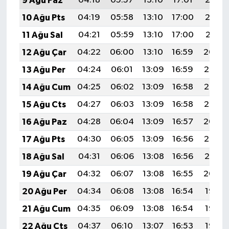
9 Ağu Paz
04:18
05:57
13:10
17:01
20:13
10 Ağu Pts
04:19
05:58
13:10
17:00
20:12
11 Ağu Sal
04:21
05:59
13:10
17:00
20:11
12 Ağu Çar
04:22
06:00
13:10
16:59
20:09
13 Ağu Per
04:24
06:01
13:09
16:59
20:08
14 Ağu Cum
04:25
06:02
13:09
16:58
20:07
15 Ağu Cts
04:27
06:03
13:09
16:58
20:05
16 Ağu Paz
04:28
06:04
13:09
16:57
20:04
17 Ağu Pts
04:30
06:05
13:09
16:56
20:02
18 Ağu Sal
04:31
06:06
13:08
16:56
20:01
19 Ağu Çar
04:32
06:07
13:08
16:55
20:00
20 Ağu Per
04:34
06:08
13:08
16:54
19:58
21 Ağu Cum
04:35
06:09
13:08
16:54
19:57
22 Ağu Cts
04:37
06:10
13:07
16:53
19:55