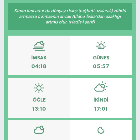
Kimin ilmi artar da dünyaya karşı (rağbeti azalarak) zühdü
artmazsa o kimsenin ancak Allâhü Teâlâ'dan uzaklığı
artmış olur. (Hadis-i şerif)
İMSAK
GÜNEŞ
04:18
05:57
ÖĞLE
İKINDI
13:10
17:01