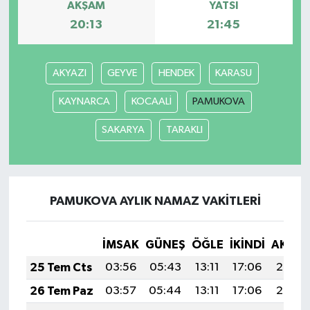
AKŞAM
YATSI
20:13
21:45
AKYAZI
GEYVE
HENDEK
KARASU
KAYNARCA
KOCAALİ
PAMUKOVA
SAKARYA
TARAKLI
PAMUKOVA AYLIK NAMAZ VAKITLERI
İMSAK
GÜNEŞ
ÖĞLE
İKINDI
AKŞA
25 Tem Cts
03:56
05:43
13:11
17:06
20:29
26 Tem Paz
03:57
05:44
13:11
17:06
20:28