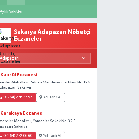
Aylık Vakitler
Sakarya Adapazarı Nöbetçi
Eczaneler
Kapsül Eczanesi
rinevler Mahallesi, Adnan Menderes Caddesi No:196
Adapazarı Sakarya
0 (264) 276 27 95
Yol Tarifi Al
Karakaya Eczanesi
merciler Mahallesi, Yamanlar Sokak No:32 E
apazarı Sakarya
0 (264) 272 06 60
Yol Tarifi Al