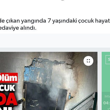
evde çıkan yangında 7 yaşındaki çocuk hay
daviye alındı.
İMS
04: