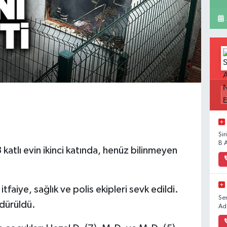
Şi
B 
atlı evin ikinci katında, henüz bilinmeyen
tfaiye, sağlık ve polis ekipleri sevk edildi.
Se
ndürüldü.
Ad