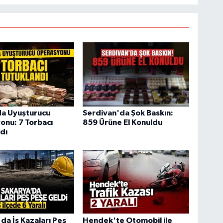
da Uyuşturucu
Serdivan'da Şok Baskın:
onu: 7 Torbacı
859 Ürüne El Konuldu
dı
da İş Kazaları Peş
Hendek'te Otomobil ile