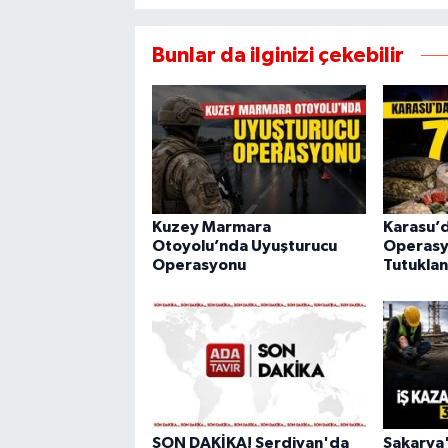
Bunlar da ilginizi çekebilir
Kuzey Marmara
Karasu’
Otoyolu’nda Uyuşturucu
Operasy
Operasyonu
Tutuklan
SON DAKİKA! Serdivan'da
Sakarya'