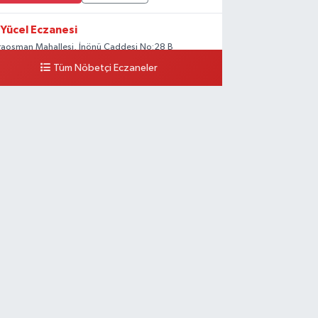
Yücel Eczanesi
raosman Mahallesi, İnönü Caddesi No:28 B
apazarı Sakarya
Tüm Nöbetçi Eczaneler
0 (264) 274 11 90
Yol Tarifi Al
Kent Eczanesi
raman Mahallesi, Cahit Kıraç Caddesi No:31 16
apazarı Sakarya
0 (264) 221 29 51
Yol Tarifi Al