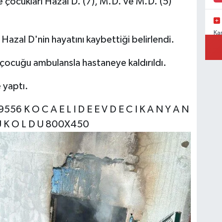
 çocukları Hazal D. (7), M.D. ve M.D. (5)
Ka
 Hazal D'nin hayatını kaybettiği belirlendi.
Ad
i çocuğu ambulansla hastaneye kaldırıldı.
 yaptı.
Ka
Ad