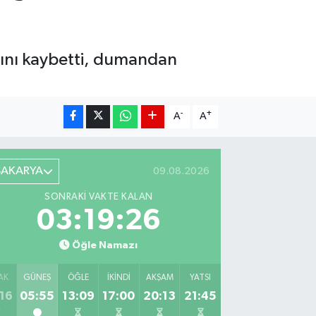
atını kaybetti, dumandan
-
+
A
A
SAKARYA
09.08.2026
SONRAKI VAKTE KALAN
03:19:25
Öğle Namazı
AK
GÜNEŞ
ÖĞLE
İKINDI
AKŞAM
YATSI
16
05:55
13:09
17:00
20:13
21:45