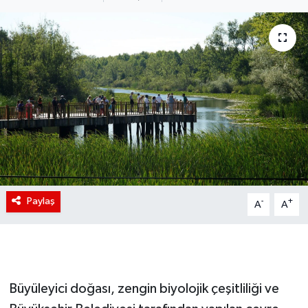
Paylaş
-
+
A
A
Büyüleyici doğası, zengin biyolojik çeşitliliği ve