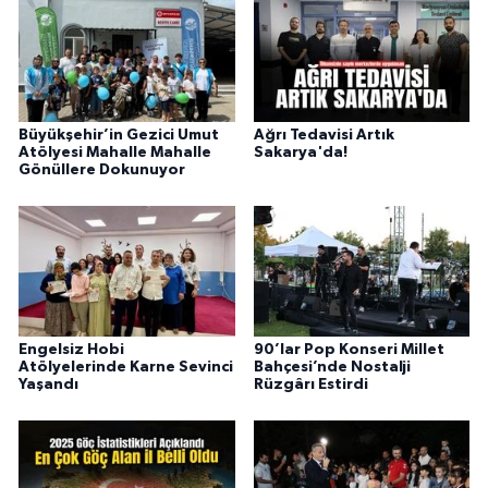
Büyükşehir’in Gezici Umut
Ağrı Tedavisi Artık
Atölyesi Mahalle Mahalle
Sakarya'da!
Gönüllere Dokunuyor
Engelsiz Hobi
90’lar Pop Konseri Millet
Atölyelerinde Karne Sevinci
Bahçesi’nde Nostalji
Yaşandı
Rüzgârı Estirdi