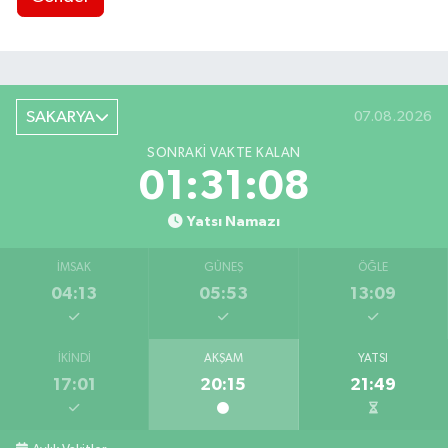
SAKARYA
07.08.2026
SONRAKI VAKTE KALAN
01:31:07
Yatsı Namazı
İMSAK
GÜNEŞ
ÖĞLE
04:13
05:53
13:09
İKINDI
AKŞAM
YATSI
17:01
20:15
21:49