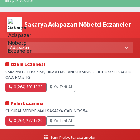
Aylık Vakitler
Sakarya Adapazarı Nöbetçi Eczaneler
İzlem Eczanesi
SAKARYA EĞİTİM ARAŞTIRMA HASTANESİ KARŞISI GÜLLÜK MAH. SAĞLIK
CAD. NO:5 1G
0 (264) 503 13 23
Yol Tarifi Al
Pelın Eczanesi
ÇUKURAHMEDIYE MAH.SAKARYA CAD. NO:154
0 (264) 277 17 20
Yol Tarifi Al
Tüm Nöbetçi Eczaneler