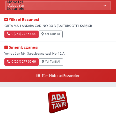
Yüksel Eczanesi
ORTA MAH ANKARA CAD. NO 30 B (BALTÜRK OTEL KARŞISI)
0 (264) 272 54 44
Yol Tarifi Al
Sinem Eczanesi
Yenidoğan Mh. Saraybosna cad. No:42 A
0 (264) 277 69 66
Yol Tarifi Al
Tüm Nöbetçi Eczaneler