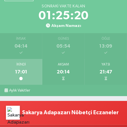
SONRAKI VAKTE KALAN
01:25:19
Akşam Namazı
İMSAK
GÜNEŞ
ÖĞLE
04:14
05:54
13:09
İKINDI
AKŞAM
YATSI
17:01
20:14
21:47
Aylık Vakitler
Sakarya Adapazarı Nöbetçi Eczaneler