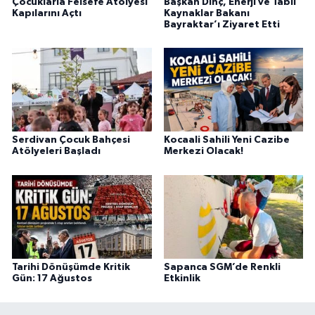
Çocuklarla Felsefe Atölyesi
Başkan Dinç, Enerji ve Tabii
Kapılarını Açtı
Kaynaklar Bakanı
Bayraktar’ı Ziyaret Etti
Serdivan Çocuk Bahçesi
Kocaali Sahili Yeni Cazibe
Atölyeleri Başladı
Merkezi Olacak!
Tarihi Dönüşümde Kritik
Sapanca SGM’de Renkli
Gün: 17 Ağustos
Etkinlik