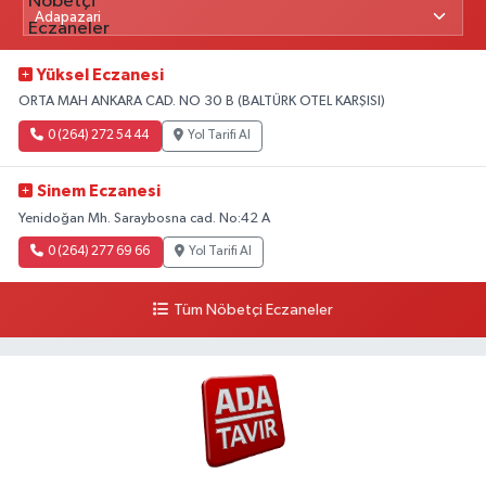
Yüksel Eczanesi
ORTA MAH ANKARA CAD. NO 30 B (BALTÜRK OTEL KARŞISI)
0 (264) 272 54 44
Yol Tarifi Al
Sinem Eczanesi
Yenidoğan Mh. Saraybosna cad. No:42 A
0 (264) 277 69 66
Yol Tarifi Al
Tüm Nöbetçi Eczaneler