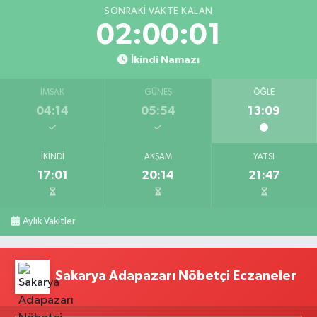
SONRAKI VAKTE KALAN
02:00:00
İkindi Namazı
İMSAK
GÜNEŞ
ÖĞLE
04:14
05:54
13:09
İKINDI
AKŞAM
YATSI
17:01
20:14
21:47
Aylık Vakitler
Sakarya Adapazarı Nöbetçi Eczaneler