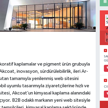
SA
GÜ
oratif kaplamalar ve pigment ürün grubuyla
coat, inovasyon, sürdürülebilirlik, ileri Ar-
sıtan tamamıyla yenilenmiş web sitesini
bil uyumlu tasarımıyla ziyaretçilerine hızlı ve
ÇU
sitesi, Akcoat’un kimyasal kaplama alanındaki
 açıyor. B2B odaklı markanın yeni web sitesiyle
ör temsilcileri, kimyasal kaplama sektöründe