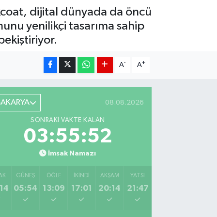
kcoat, dijital dünyada da öncü
nunu yenilikçi tasarıma sahip
ekiştiriyor.
-
+
A
A
SAKARYA
08.08.2026
SONRAKI VAKTE KALAN
03:55:51
İmsak Namazı
AK
GÜNEŞ
ÖĞLE
İKINDI
AKŞAM
YATSI
14
05:54
13:09
17:01
20:14
21:47