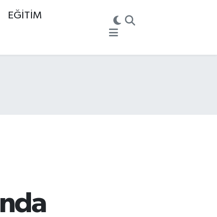
EĞİTİM
ında