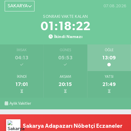
SAKARYA
07.08.2026
SONRAKI VAKTE KALAN
01:18:21
İkindi Namazı
İMSAK
GÜNEŞ
ÖĞLE
04:13
05:53
13:09
İKINDI
AKŞAM
YATSI
17:01
20:15
21:49
Aylık Vakitler
Sakarya Adapazarı Nöbetçi Eczaneler