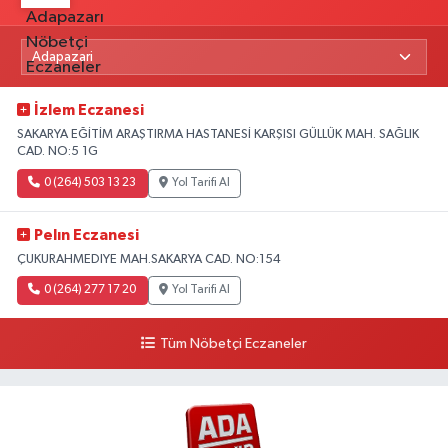
İzlem Eczanesi
SAKARYA EĞİTİM ARAŞTIRMA HASTANESİ KARŞISI GÜLLÜK MAH. SAĞLIK
CAD. NO:5 1G
0 (264) 503 13 23
Yol Tarifi Al
Pelın Eczanesi
ÇUKURAHMEDIYE MAH.SAKARYA CAD. NO:154
0 (264) 277 17 20
Yol Tarifi Al
Tüm Nöbetçi Eczaneler