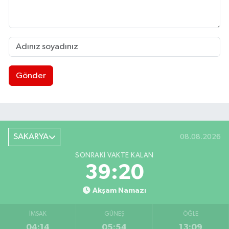
Gönder
SAKARYA
08.08.2026
SONRAKI VAKTE KALAN
39:18
Akşam Namazı
İMSAK
GÜNEŞ
ÖĞLE
04:14
05:54
13:09