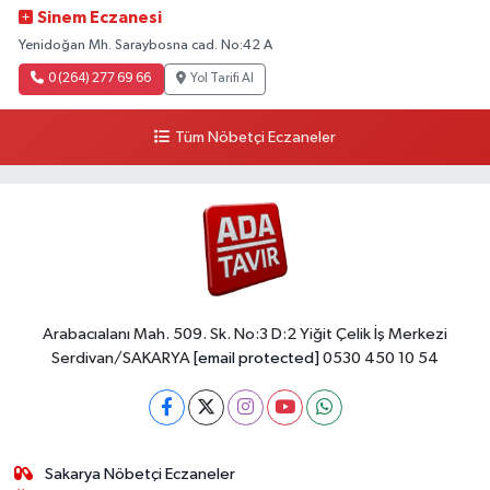
Sinem Eczanesi
Yenidoğan Mh. Saraybosna cad. No:42 A
0 (264) 277 69 66
Yol Tarifi Al
Tüm Nöbetçi Eczaneler
Arabacıalanı Mah. 509. Sk. No:3 D:2 Yiğit Çelik İş Merkezi
Serdivan/SAKARYA
[email protected]
0530 450 10 54
Sakarya Nöbetçi Eczaneler