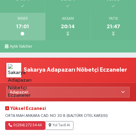
İKINDI
AKŞAM
YATSI
17:01
20:14
21:47
Aylık Vakitler
Sakarya Adapazarı Nöbetçi Eczaneler
Yüksel Eczanesi
ORTA MAH ANKARA CAD. NO 30 B (BALTÜRK OTEL KARŞISI)
0 (264) 272 54 44
Yol Tarifi Al