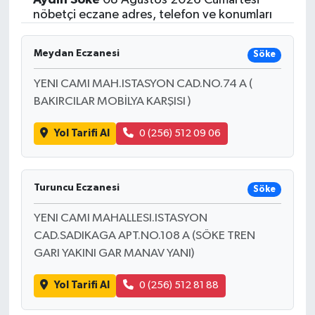
nöbetçi eczane adres, telefon ve konumları
Meydan Eczanesi
Söke
YENI CAMI MAH.ISTASYON CAD.NO.74 A (
BAKIRCILAR MOBİLYA KARŞISI )
Yol Tarifi Al
0 (256) 512 09 06
Turuncu Eczanesi
Söke
YENI CAMI MAHALLESI.ISTASYON
CAD.SADIKAGA APT.NO.108 A (SÖKE TREN
GARI YAKINI GAR MANAV YANI)
Yol Tarifi Al
0 (256) 512 81 88