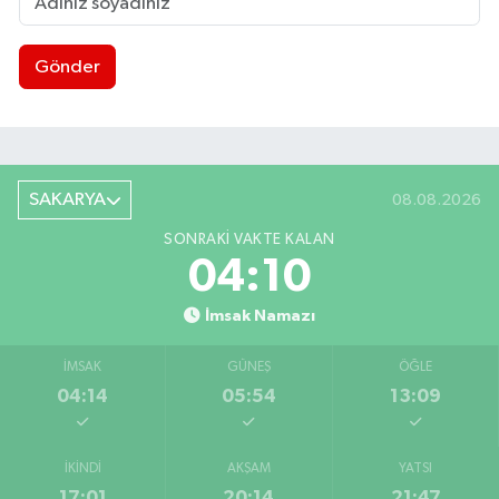
Gönder
SAKARYA
08.08.2026
SONRAKI VAKTE KALAN
04:09
İmsak Namazı
İMSAK
GÜNEŞ
ÖĞLE
04:14
05:54
13:09
İKINDI
AKŞAM
YATSI
17:01
20:14
21:47