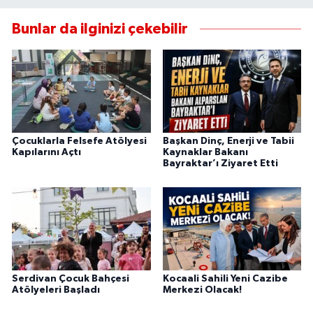
Bunlar da ilginizi çekebilir
Çocuklarla Felsefe Atölyesi
Başkan Dinç, Enerji ve Tabii
Kapılarını Açtı
Kaynaklar Bakanı
Bayraktar’ı Ziyaret Etti
Serdivan Çocuk Bahçesi
Kocaali Sahili Yeni Cazibe
Atölyeleri Başladı
Merkezi Olacak!