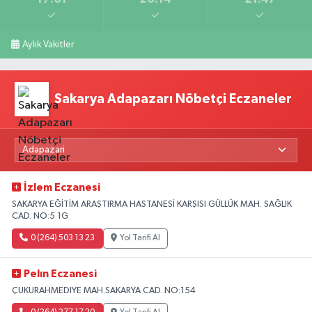
Aylık Vakitler
Sakarya Adapazarı Nöbetçi Eczaneler
İzlem Eczanesi
SAKARYA EĞİTİM ARAŞTIRMA HASTANESİ KARŞISI GÜLLÜK MAH. SAĞLIK
CAD. NO:5 1G
0 (264) 503 13 23
Yol Tarifi Al
Pelın Eczanesi
ÇUKURAHMEDIYE MAH.SAKARYA CAD. NO:154