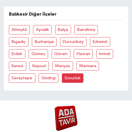
Balıkesir Diğer İlçeler
Altieylül
Ayvalik
Balya
Bandirma
Bigadiç
Burhaniye
Dursunbey
Edremit
Erdek
Gömeç
Gönen
Havran
İvrindi
Karesi
Kepsut
Manyas
Marmara
Savaştepe
Sindirgi
Susurluk