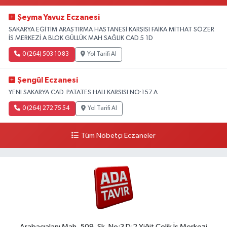
Şeyma Yavuz Eczanesi
SAKARYA EĞİTİM ARAŞTIRMA HASTANESİ KARŞISI FAİKA MİTHAT SÖZER
İS MERKEZİ A BLOK GÜLLÜK MAH.SAĞLIK CAD.5 1D
0 (264) 503 10 83
Yol Tarifi Al
Şengül Eczanesi
YENI SAKARYA CAD. PATATES HALI KARSISI NO:157 A
0 (264) 272 75 54
Yol Tarifi Al
Tüm Nöbetçi Eczaneler
Arabacıalanı Mah. 509. Sk. No:3 D:2 Yiğit Çelik İş Merkezi