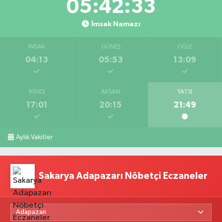
05:42:32
İmsak Namazı
İMSAK
GÜNEŞ
ÖĞLE
04:13
05:53
13:09
İKINDI
AKŞAM
YATSI
17:01
20:15
21:49
Aylık Vakitler
Sakarya Adapazarı Nöbetçi Eczaneler