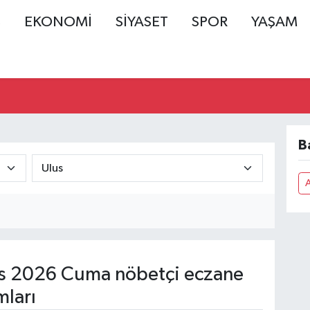
Ş
EKONOMİ
SİYASET
SPOR
YAŞAM
B
s 2026 Cuma nöbetçi eczane
mları