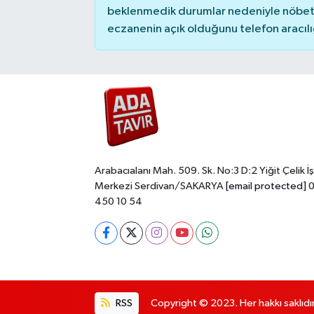
beklenmedik durumlar nedeniyle nöbete
eczanenin açık olduğunu telefon aracılığıy
Arabacıalanı Mah. 509. Sk. No:3 D:2 Yiğit Çelik İş
Merkezi Serdivan/SAKARYA
[email protected]
0
450 10 54
RSS
Copyright © 2023. Her hakkı saklıdır