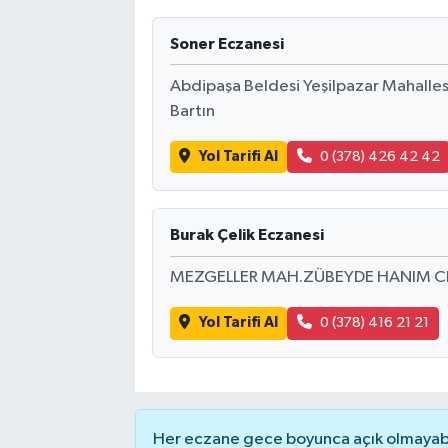
Soner Eczanesi
Abdipaşa Beldesi Yeşilpazar Mahalles
Bartın
Yol Tarifi Al
0 (378) 426 42 42
Burak Çelik Eczanesi
MEZGELLER MAH.ZÜBEYDE HANIM C
Yol Tarifi Al
0 (378) 416 21 21
Her eczane gece boyunca açık olmayabili