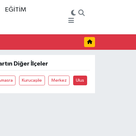
EĞİTİM
artın Diğer İlçeler
Amasra
Kurucaşile
Merkez
Ulus