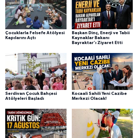
Çocuklarla Felsefe Atölyesi
Başkan Dinç, Enerji ve Tabii
Kapılarını Açtı
Kaynaklar Bakanı
Bayraktar’ı Ziyaret Etti
Serdivan Çocuk Bahçesi
Kocaali Sahili Yeni Cazibe
Atölyeleri Başladı
Merkezi Olacak!