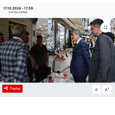
17.10.2024 - 17:56
YAYINLANMA
Paylaş
-
+
A
A