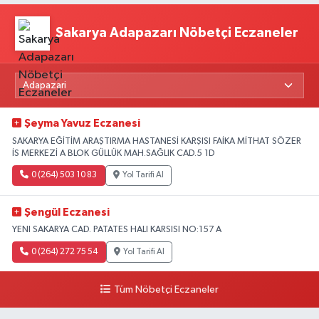
Sakarya Adapazarı Nöbetçi Eczaneler
Şeyma Yavuz Eczanesi
SAKARYA EĞİTİM ARAŞTIRMA HASTANESİ KARŞISI FAİKA MİTHAT SÖZER
İS MERKEZİ A BLOK GÜLLÜK MAH.SAĞLIK CAD.5 1D
0 (264) 503 10 83
Yol Tarifi Al
Şengül Eczanesi
YENI SAKARYA CAD. PATATES HALI KARSISI NO:157 A
0 (264) 272 75 54
Yol Tarifi Al
Tüm Nöbetçi Eczaneler