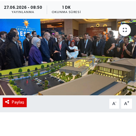
27.06.2026 - 08:50
1 DK
YAYINLANMA
OKUNMA SÜRESI
Paylaş
-
+
A
A