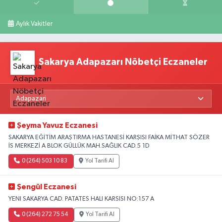
Aylık Vakitler
Sakarya Adapazarı Nöbetçi Eczaneler
Şeyma Yavuz Eczanesi
SAKARYA EĞİTİM ARAŞTIRMA HASTANESİ KARŞISI FAİKA MİTHAT SÖZER
İS MERKEZİ A BLOK GÜLLÜK MAH.SAĞLIK CAD.5 1D
0 (264) 503 10 83
Yol Tarifi Al
Şengül Eczanesi
YENI SAKARYA CAD. PATATES HALI KARSISI NO:157 A
0 (264) 272 75 54
Yol Tarifi Al