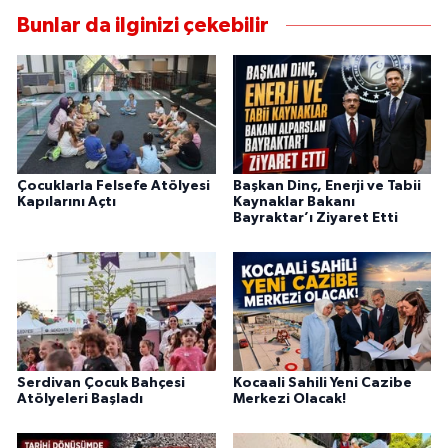
Bunlar da ilginizi çekebilir
Çocuklarla Felsefe Atölyesi
Başkan Dinç, Enerji ve Tabii
Kapılarını Açtı
Kaynaklar Bakanı
Bayraktar’ı Ziyaret Etti
Serdivan Çocuk Bahçesi
Kocaali Sahili Yeni Cazibe
Atölyeleri Başladı
Merkezi Olacak!