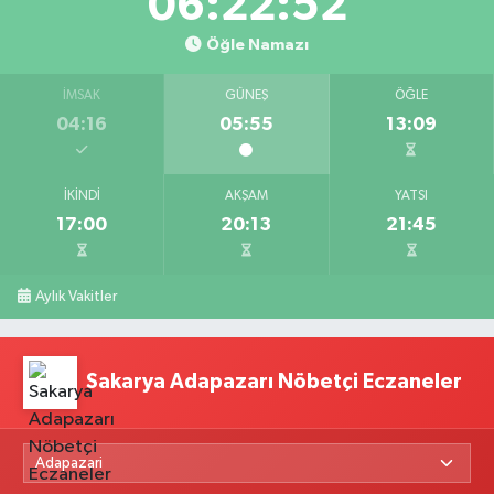
06:22:50
Öğle Namazı
İMSAK
GÜNEŞ
ÖĞLE
04:16
05:55
13:09
İKINDI
AKŞAM
YATSI
17:00
20:13
21:45
Aylık Vakitler
Sakarya Adapazarı Nöbetçi Eczaneler