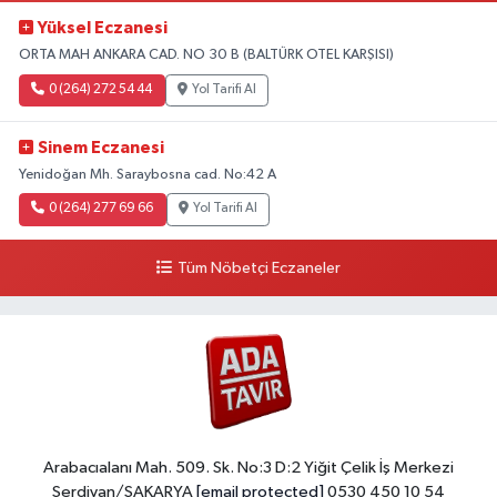
Yüksel Eczanesi
ORTA MAH ANKARA CAD. NO 30 B (BALTÜRK OTEL KARŞISI)
0 (264) 272 54 44
Yol Tarifi Al
Sinem Eczanesi
Yenidoğan Mh. Saraybosna cad. No:42 A
0 (264) 277 69 66
Yol Tarifi Al
Tüm Nöbetçi Eczaneler
Arabacıalanı Mah. 509. Sk. No:3 D:2 Yiğit Çelik İş Merkezi
Serdivan/SAKARYA
[email protected]
0530 450 10 54