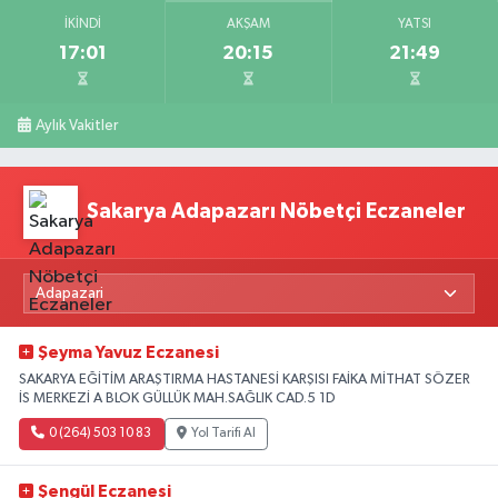
İKINDI
AKŞAM
YATSI
17:01
20:15
21:49
Aylık Vakitler
Sakarya Adapazarı Nöbetçi Eczaneler
Şeyma Yavuz Eczanesi
SAKARYA EĞİTİM ARAŞTIRMA HASTANESİ KARŞISI FAİKA MİTHAT SÖZER
İS MERKEZİ A BLOK GÜLLÜK MAH.SAĞLIK CAD.5 1D
0 (264) 503 10 83
Yol Tarifi Al
Şengül Eczanesi