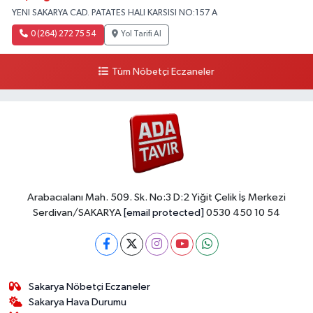
YENI SAKARYA CAD. PATATES HALI KARSISI NO:157 A
0 (264) 272 75 54
Yol Tarifi Al
Tüm Nöbetçi Eczaneler
Arabacıalanı Mah. 509. Sk. No:3 D:2 Yiğit Çelik İş Merkezi
Serdivan/SAKARYA
[email protected]
0530 450 10 54
Sakarya Nöbetçi Eczaneler
Sakarya Hava Durumu