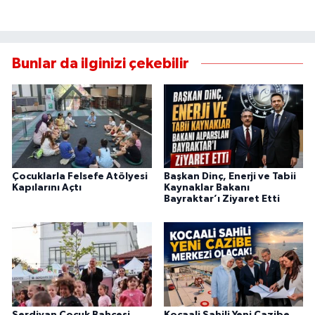
Bunlar da ilginizi çekebilir
Çocuklarla Felsefe Atölyesi
Başkan Dinç, Enerji ve Tabii
Kapılarını Açtı
Kaynaklar Bakanı
Bayraktar’ı Ziyaret Etti
Serdivan Çocuk Bahçesi
Kocaali Sahili Yeni Cazibe