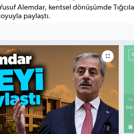
Yusuf Alemdar, kentsel dönüşümde Tığcılar
uoyuyla paylaştı.
İMS
04: