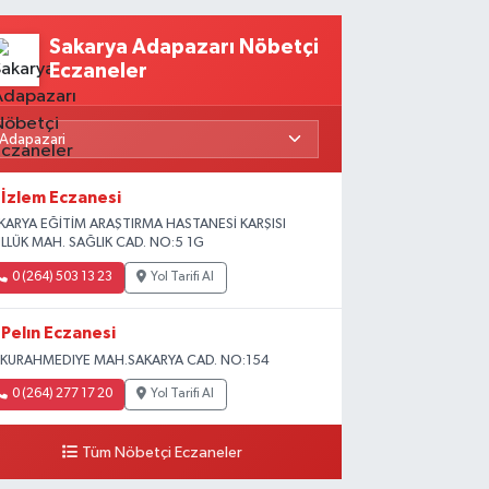
Sakarya Adapazarı Nöbetçi
Eczaneler
İzlem Eczanesi
KARYA EĞİTİM ARAŞTIRMA HASTANESİ KARŞISI
LLÜK MAH. SAĞLIK CAD. NO:5 1G
0 (264) 503 13 23
Yol Tarifi Al
Pelın Eczanesi
KURAHMEDIYE MAH.SAKARYA CAD. NO:154
0 (264) 277 17 20
Yol Tarifi Al
Tüm Nöbetçi Eczaneler