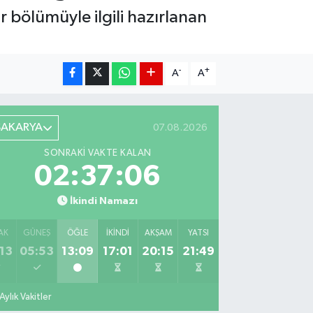
 bölümüyle ilgili hazırlanan
-
+
A
A
SAKARYA
07.08.2026
SONRAKI VAKTE KALAN
02:37:05
İkindi Namazı
AK
GÜNEŞ
ÖĞLE
İKINDI
AKŞAM
YATSI
13
05:53
13:09
17:01
20:15
21:49
Aylık Vakitler