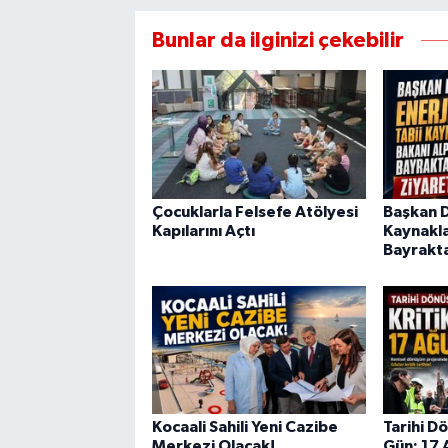
Bunlar da ilginizi çekebilir
Çocuklarla Felsefe Atölyesi
Başkan Di
Kapılarını Açtı
Kaynakla
Bayrakta
Kocaali Sahili Yeni Cazibe
Tarihi D
Merkezi Olacak!
Gün: 17