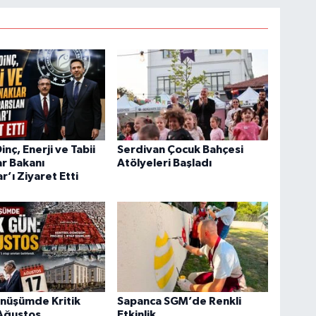
nç, Enerji ve Tabii
Serdivan Çocuk Bahçesi
r Bakanı
Atölyeleri Başladı
r’ı Ziyaret Etti
önüşümde Kritik
Sapanca SGM’de Renkli
 Ağustos
Etkinlik