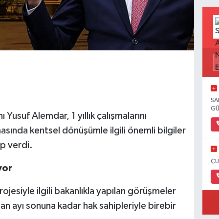
SA
GÜ
Yusuf Alemdar, 1 yıllık çalışmalarını
sında kentsel dönüşümle ilgili önemli bilgiler
p verdi.
ÇU
yor
ojesiyle ilgili bakanlıkla yapılan görüşmeler
san ayı sonuna kadar hak sahipleriyle birebir