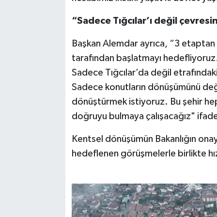
“Sadece Tığcılar’ı değil çevres
Başkan Alemdar ayrıca, “3 etaptan o
tarafından başlatmayı hedefliyoruz.
Sadece Tığcılar’da değil etrafında
Sadece konutların dönüşümünü değil ş
dönüştürmek istiyoruz. Bu şehir hep
doğruyu bulmaya çalışacağız" ifadele
Kentsel dönüşümün Bakanlığın onayın
hedeflenen görüşmelerle birlikte hı