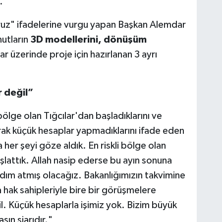
.
ruz" ifadelerine vurgu yapan Başkan Alemdar
nutların
3D modellerini, dönüşüm
ar üzerinde proje için hazırlanan 3 ayrı
 değil”
lge olan Tığcılar'dan başladıklarını ve
rak küçük hesaplar yapmadıklarını ifade eden
her şeyi göze aldık. En riskli bölge olan
şlattık. Allah nasip ederse bu ayın sonuna
dım atmış olacağız. Bakanlığımızın takvimine
 hak sahipleriyle bire bir görüşmelere
l. Küçük hesaplarla işimiz yok. Bizim büyük
sın şiarıdır."