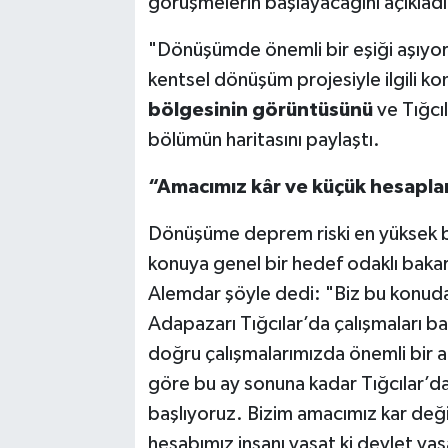
görüşmelerin başlayacağını açıkladı
"Dönüşümde önemli bir eşiği aşıyo
kentsel dönüşüm projesiyle ilgili ko
bölgesinin görüntüsünü
ve Tığcıl
bölümün haritasını paylaştı.
“Amacımız kâr ve küçük hesaplar
Dönüşüme deprem riski en yüksek bö
konuya genel bir hedef odaklı baka
Alemdar şöyle dedi: "Biz bu konuda 
Adapazarı Tığcılar’da çalışmaları ba
doğru çalışmalarımızda önemli bir a
göre bu ay sonuna kadar Tığcılar’da
başlıyoruz. Bizim amacımız kar deği
hesabımız insanı yaşat ki devlet yaşa