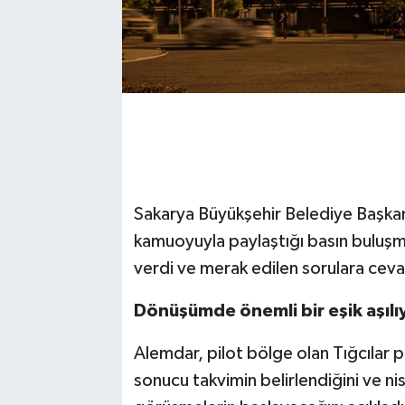
Sakarya Büyükşehir Belediye Başkanı 
kamuoyuyla paylaştığı basın buluşma
verdi ve merak edilen sorulara ceva
Dönüşümde önemli bir eşik aşılı
Alemdar, pilot bölge olan Tığcılar pr
sonucu takvimin belirlendiğini ve ni