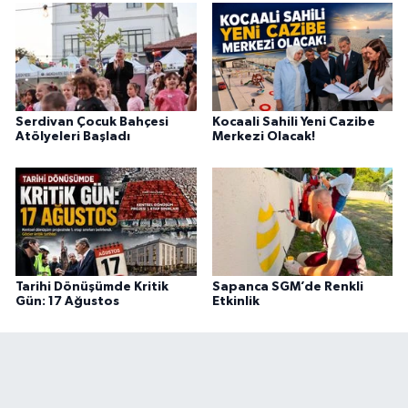
Serdivan Çocuk Bahçesi
Kocaali Sahili Yeni Cazibe
Atölyeleri Başladı
Merkezi Olacak!
Tarihi Dönüşümde Kritik
Sapanca SGM’de Renkli
Gün: 17 Ağustos
Etkinlik