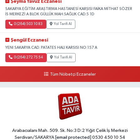
Şeyma Yavuz Eczanesi
SAKARYA EĞİTİM ARAŞTIRMA HASTANESİ KARŞISI FAİKA MİTHAT SÖZER
İS MERKEZİ A BLOK GÜLLÜK MAH.SAĞLIK CAD.5 1D
0 (264) 503 10 83
Yol Tarifi Al
Şengül Eczanesi
YENI SAKARYA CAD. PATATES HALI KARSISI NO:157 A
0 (264) 272 75 54
Yol Tarifi Al
Tüm Nöbetçi Eczaneler
Arabacıalanı Mah. 509. Sk. No:3 D:2 Yiğit Çelik İş Merkezi
Serdivan/SAKARYA
[email protected]
0530 450 10 54