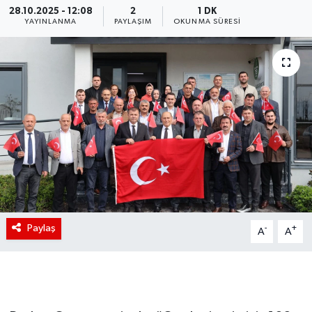
28.10.2025 - 12:08
2
1 DK
YAYINLANMA
PAYLAŞIM
OKUNMA SÜRESI
Paylaş
-
+
A
A