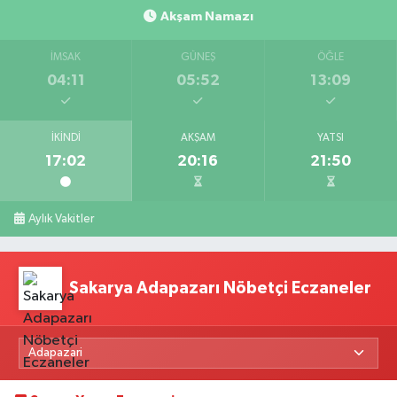
Akşam Namazı
İMSAK
GÜNEŞ
ÖĞLE
04:11
05:52
13:09
İKINDI
AKŞAM
YATSI
17:02
20:16
21:50
Aylık Vakitler
Sakarya Adapazarı Nöbetçi Eczaneler