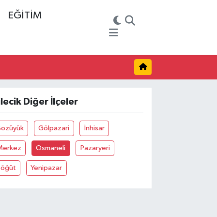
EĞİTİM
ilecik Diğer İlçeler
Bozüyük
Gölpazari
İnhisar
Merkez
Osmaneli
Pazaryeri
Söğüt
Yenipazar