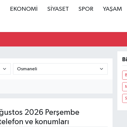
Ş
EKONOMİ
SİYASET
SPOR
YAŞAM
B
ğustos 2026 Perşembe
telefon ve konumları