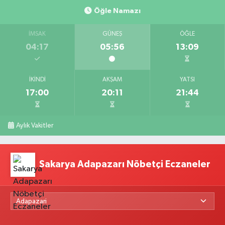
Öğle Namazı
İMSAK
GÜNEŞ
ÖĞLE
04:17
05:56
13:09
İKINDI
AKŞAM
YATSI
17:00
20:11
21:44
Aylık Vakitler
Sakarya Adapazarı Nöbetçi Eczaneler