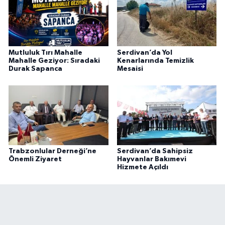
Mutluluk Tırı Mahalle
Serdivan’da Yol
Mahalle Geziyor: Sıradaki
Kenarlarında Temizlik
Durak Sapanca
Mesaisi
Trabzonlular Derneği’ne
Serdivan’da Sahipsiz
Önemli Ziyaret
Hayvanlar Bakımevi
Hizmete Açıldı