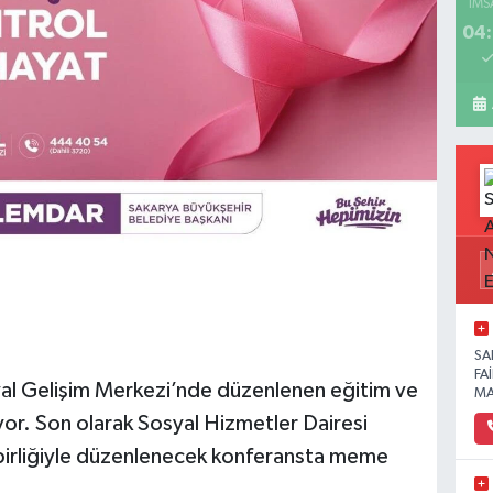
İMS
04:
SA
FA
al Gelişim Merkezi’nde düzenlenen eğitim ve
MA
or. Son olarak Sosyal Hizmetler Dairesi
ş birliğiyle düzenlenecek konferansta meme
.