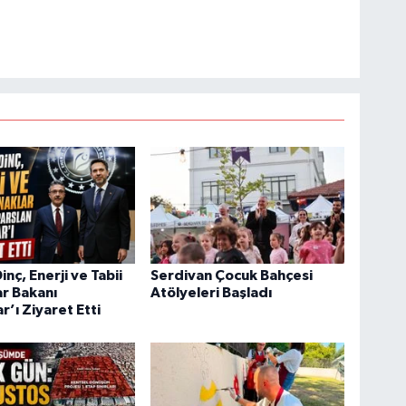
nç, Enerji ve Tabii
Serdivan Çocuk Bahçesi
r Bakanı
Atölyeleri Başladı
r’ı Ziyaret Etti