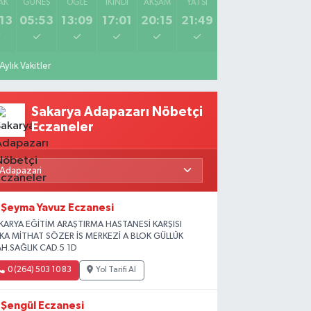
AK
GÜNEŞ
ÖĞLE
İKINDI
AKŞAM
YATSI
13
05:53
13:09
17:01
20:15
21:49
Aylık Vakitler
Sakarya Adapazarı Nöbetçi
Eczaneler
Şeyma Yavuz Eczanesi
KARYA EĞİTİM ARAŞTIRMA HASTANESİ KARŞISI
İKA MİTHAT SÖZER İS MERKEZİ A BLOK GÜLLÜK
H.SAĞLIK CAD.5 1D
0 (264) 503 10 83
Yol Tarifi Al
Şengül Eczanesi