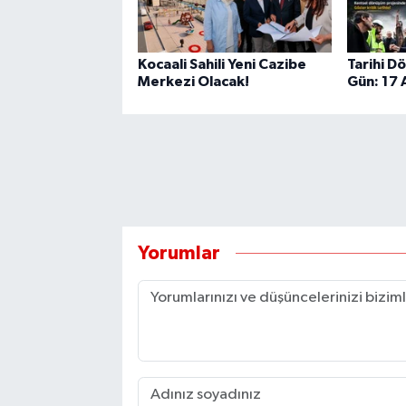
Kocaali Sahili Yeni Cazibe
Tarihi D
Merkezi Olacak!
Gün: 17
Yorumlar