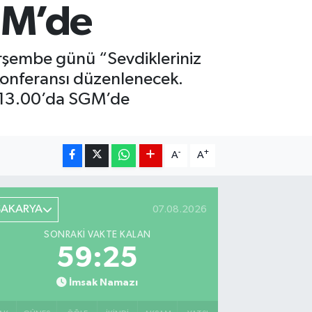
GM’de
Perşembe günü “Sevdikleriniz
k konferansı düzenlenecek.
t 13.00’da SGM’de
-
+
A
A
SAKARYA
07.08.2026
SONRAKI VAKTE KALAN
59:24
İmsak Namazı