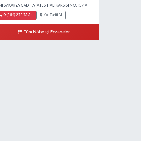
NI SAKARYA CAD. PATATES HALI KARSISI NO:157 A
0 (264) 272 75 54
Yol Tarifi Al
Tüm Nöbetçi Eczaneler