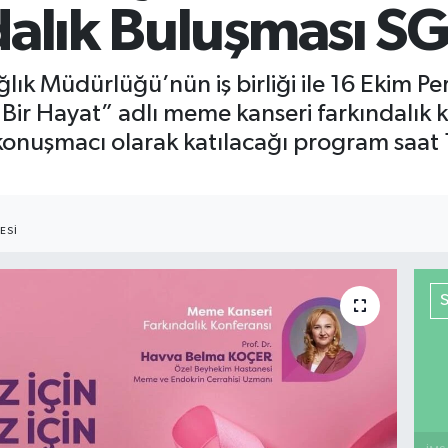
ndalık Buluşması S
ağlık Müdürlüğü’nün iş birliği ile 16 Ekim 
rol Bir Hayat” adlı meme kanseri farkındalı
 konuşmacı olarak katılacağı program saa
ESI