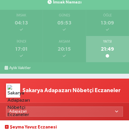
İmsak Namazı
İMSAK
GÜNEŞ
ÖĞLE
04:13
05:53
13:09
İKINDI
AKŞAM
YATSI
17:01
20:15
21:49
Aylık Vakitler
Sakarya Adapazarı Nöbetçi Eczaneler
Şeyma Yavuz Eczanesi