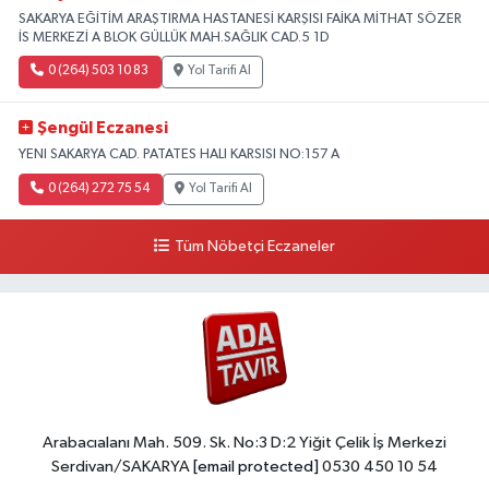
SAKARYA EĞİTİM ARAŞTIRMA HASTANESİ KARŞISI FAİKA MİTHAT SÖZER
İS MERKEZİ A BLOK GÜLLÜK MAH.SAĞLIK CAD.5 1D
0 (264) 503 10 83
Yol Tarifi Al
Şengül Eczanesi
YENI SAKARYA CAD. PATATES HALI KARSISI NO:157 A
0 (264) 272 75 54
Yol Tarifi Al
Tüm Nöbetçi Eczaneler
Arabacıalanı Mah. 509. Sk. No:3 D:2 Yiğit Çelik İş Merkezi
Serdivan/SAKARYA
[email protected]
0530 450 10 54