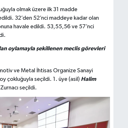
uğuyla olmak üzere ilk 31 madde
edildi. 32’den 52’nci maddeye kadar olan
nuna havale edildi. 53,55,56 ve 57’nci
di.
 oylamayla şekillenen meclis görevleri
motiv ve Metal İhtisas Organize Sanayi
 çokluğuyla seçildi. 1. üye (asil)
Halim
urnacı seçildi.