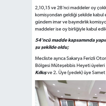
2,10,15 ve 28’nci maddeler oy çokl
komisyondan geldiği şekilde kabul 
gündem imar ve bayındırlık komisyo
maddeler ise oy birliğiyle kabul edil
54’ncü madde kapsamında yapılan
şu şekilde oldu;
Mecliste ayrıca Sakarya Ferizli Oto
Bölgesi Müteşebbis Heyeti üyeleri oy
Kılkış
ve 2. Üye (yedek) üye Samet Z