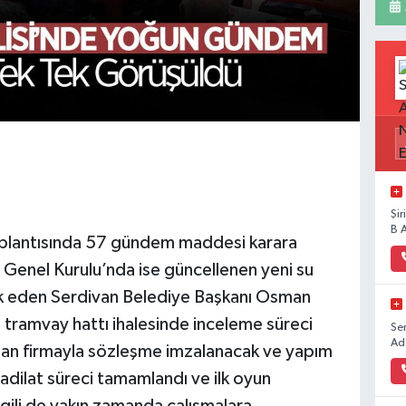
Şi
B 
plantısında 57 gündem maddesi karara
 Genel Kurulu’nda ise güncellenen yeni su
lık eden Serdivan Belediye Başkanı Osman
n tramvay hattı ihalesinde inceleme süreci
Se
Ad
dan firmayla sözleşme imzalanacak ve yapım
adilat süreci tamamlandı ve ilk oyun