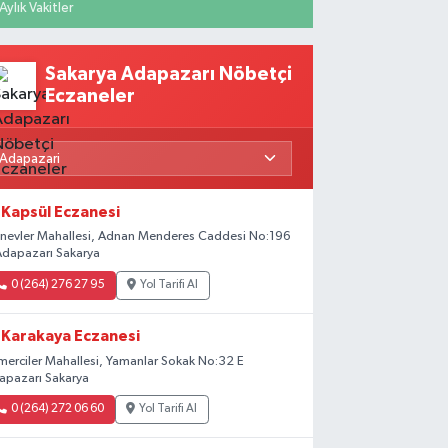
Aylık Vakitler
Sakarya Adapazarı Nöbetçi
Eczaneler
Kapsül Eczanesi
rinevler Mahallesi, Adnan Menderes Caddesi No:196
Adapazarı Sakarya
0 (264) 276 27 95
Yol Tarifi Al
Karakaya Eczanesi
merciler Mahallesi, Yamanlar Sokak No:32 E
apazarı Sakarya
0 (264) 272 06 60
Yol Tarifi Al