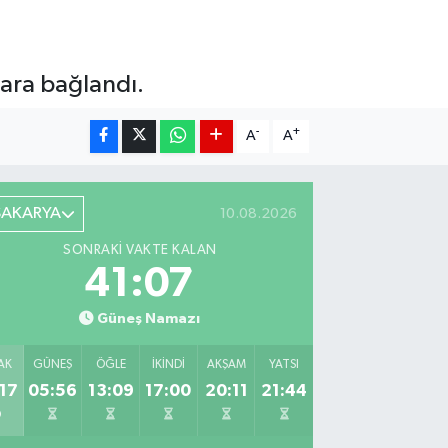
ara bağlandı.
-
+
A
A
SAKARYA
10.08.2026
SONRAKI VAKTE KALAN
41:06
Güneş Namazı
AK
GÜNEŞ
ÖĞLE
İKINDI
AKŞAM
YATSI
17
05:56
13:09
17:00
20:11
21:44