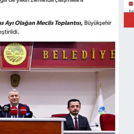
lgili de yakın zamanda çalışmalara
Ka
Ad
s Ayı Olağan Meclis Toplantısı,
Büyükşehir
tirildi.
Ka
Ad