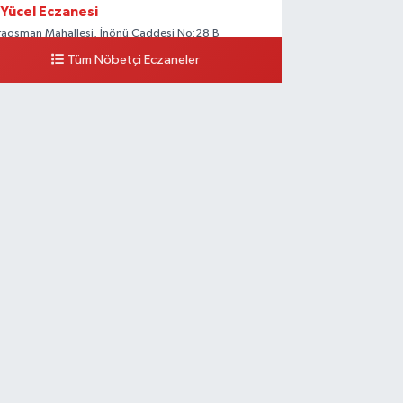
Yücel Eczanesi
raosman Mahallesi, İnönü Caddesi No:28 B
apazarı Sakarya
Tüm Nöbetçi Eczaneler
0 (264) 274 11 90
Yol Tarifi Al
Kent Eczanesi
raman Mahallesi, Cahit Kıraç Caddesi No:31 16
apazarı Sakarya
0 (264) 221 29 51
Yol Tarifi Al