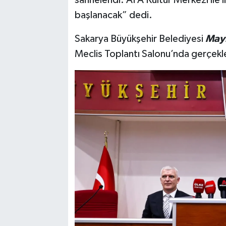
sahnelendi. AFA Kültür Merkezi ile i
başlanacak” dedi.
Sakarya Büyükşehir Belediyesi
Mayı
Meclis Toplantı Salonu’nda gerçekleş