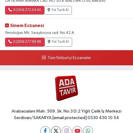
ORTA MAH ANKARA CAD. NO 30 B (BALTÜRK OTEL KARŞISI)
0 (264) 272 54 44
Yol Tarifi Al
Sinem Eczanesi
Yenidoğan Mh. Saraybosna cad. No:42 A
0 (264) 277 69 66
Yol Tarifi Al
Tüm Nöbetçi Eczaneler
Arabacıalanı Mah. 509. Sk. No:3 D:2 Yiğit Çelik İş Merkezi
Serdivan/SAKARYA
[email protected]
0530 450 10 54