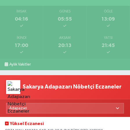
İMSAK
GÜNEŞ
ÖĞLE
04:16
05:55
13:09
İKINDI
AKŞAM
YATSI
17:00
20:13
21:45
Aylık Vakitler
Sakarya Adapazarı Nöbetçi Eczaneler
Yüksel Eczanesi