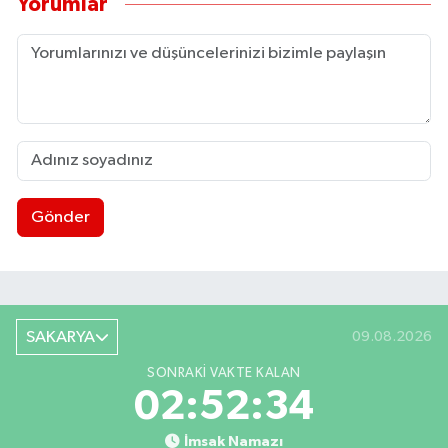
Yorumlar
Gönder
SAKARYA
09.08.2026
SONRAKI VAKTE KALAN
02:52:34
İmsak Namazı