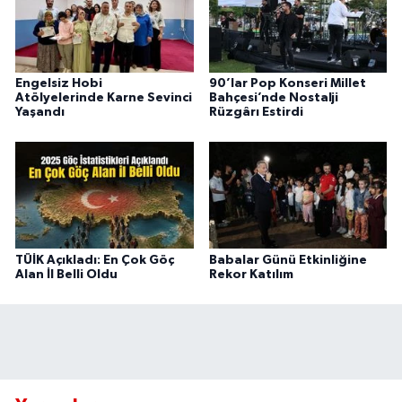
Engelsiz Hobi
90’lar Pop Konseri Millet
Atölyelerinde Karne Sevinci
Bahçesi’nde Nostalji
Yaşandı
Rüzgârı Estirdi
TÜİK Açıkladı: En Çok Göç
Babalar Günü Etkinliğine
Alan İl Belli Oldu
Rekor Katılım