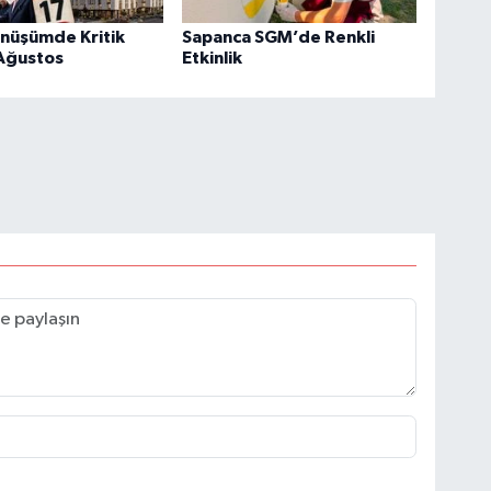
önüşümde Kritik
Sapanca SGM’de Renkli
 Ağustos
Etkinlik