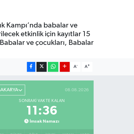
uk Kampı’nda babalar ve
cek etkinlik için kayıtlar 15
Babalar ve çocukları, Babalar
-
+
A
A
SAKARYA
08.08.2026
SONRAKI VAKTE KALAN
11:35
İmsak Namazı