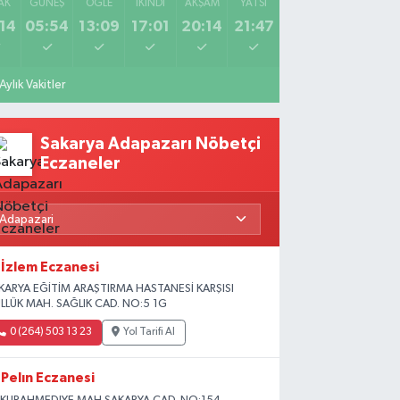
AK
GÜNEŞ
ÖĞLE
İKINDI
AKŞAM
YATSI
14
05:54
13:09
17:01
20:14
21:47
Aylık Vakitler
Sakarya Adapazarı Nöbetçi
Eczaneler
İzlem Eczanesi
KARYA EĞİTİM ARAŞTIRMA HASTANESİ KARŞISI
LLÜK MAH. SAĞLIK CAD. NO:5 1G
0 (264) 503 13 23
Yol Tarifi Al
Pelın Eczanesi