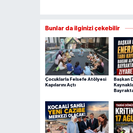
Bunlar da ilginizi çekebilir
Çocuklarla Felsefe Atölyesi
Başkan Di
Kapılarını Açtı
Kaynakla
Bayrakta