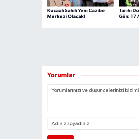
Kocaali Sahili Yeni Cazibe
Tarihi D
Merkezi Olacak!
Gün: 17
Yorumlar