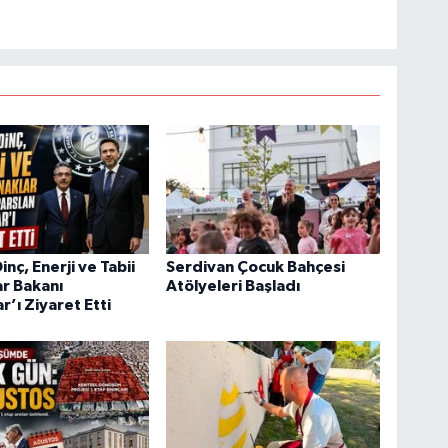
nç, Enerji ve Tabii
Serdivan Çocuk Bahçesi
r Bakanı
Atölyeleri Başladı
r’ı Ziyaret Etti