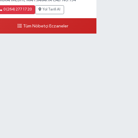
KURAHMEDIYE MAH.SAKARYA CAD. NO:154
0 (264) 277 17 20
Yol Tarifi Al
Tüm Nöbetçi Eczaneler