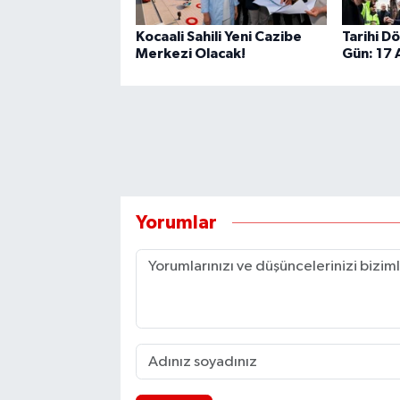
Kocaali Sahili Yeni Cazibe
Tarihi D
Merkezi Olacak!
Gün: 17
Yorumlar