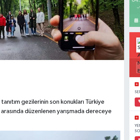
04:
SE
tanıtım gezilerinin son konukları Türkiye
ri arasında düzenlenen yarışmada dereceye
YE
SO