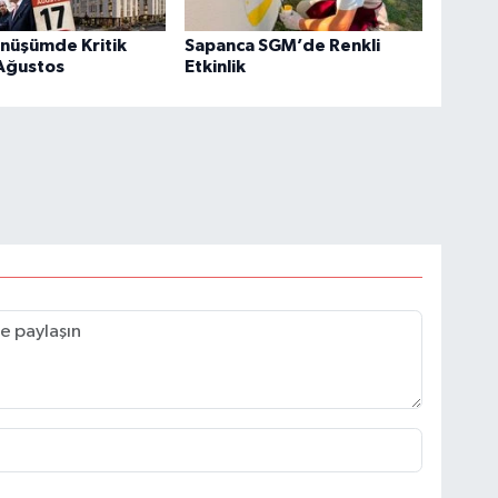
önüşümde Kritik
Sapanca SGM’de Renkli
 Ağustos
Etkinlik