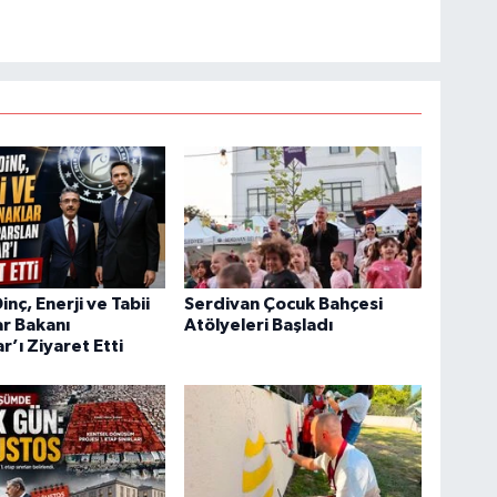
nç, Enerji ve Tabii
Serdivan Çocuk Bahçesi
r Bakanı
Atölyeleri Başladı
r’ı Ziyaret Etti