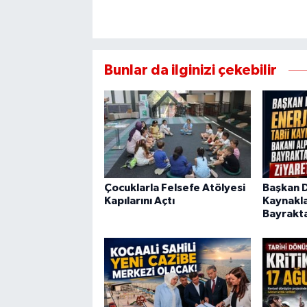
Bunlar da ilginizi çekebilir
Çocuklarla Felsefe Atölyesi
Başkan Di
Kapılarını Açtı
Kaynakla
Bayrakta