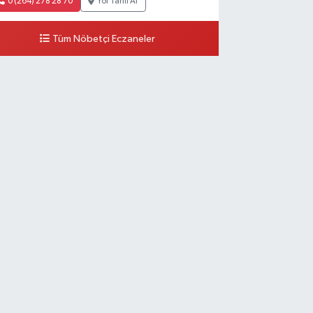
0 (264) 278 28 70
Yol Tarifi Al
Tüm Nöbetçi Eczaneler