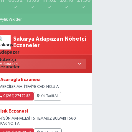
11
05:52
13:09
17:02
20:16
21:50
Aylık Vakitler
Sakarya Adapazarı Nöbetçi
Eczaneler
Acaroğlu Eczanesi
MERCİLER MH. İTFAİYE CAD. NO:5 A
0 (264) 274 72 82
Yol Tarifi Al
Işık Eczanesi
NİGÜN MAHALLESİ 15 TEMMUZ BULVARI 1560
KAK NO:1 A