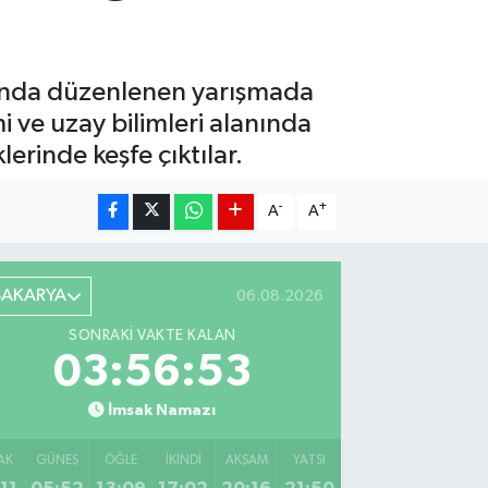
asında düzenlenen yarışmada
 ve uzay bilimleri alanında
lerinde keşfe çıktılar.
-
+
A
A
SAKARYA
06.08.2026
SONRAKI VAKTE KALAN
03:56:52
İmsak Namazı
AK
GÜNEŞ
ÖĞLE
İKINDI
AKŞAM
YATSI