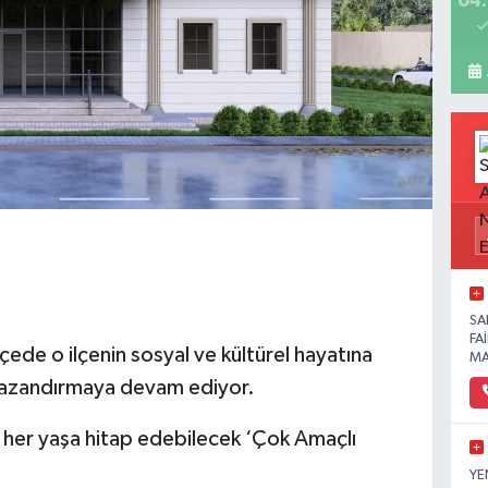
04:
SA
FA
çede o ilçenin sosyal ve kültürel hayatına
MA
r kazandırmaya devam ediyor.
her yaşa hitap edebilecek ‘Çok Amaçlı
YE