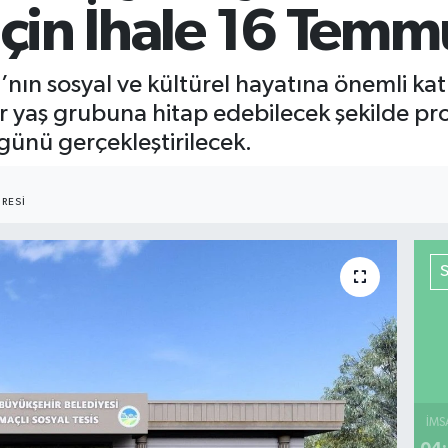
 İçin İhale 16 Tem
’nın sosyal ve kültürel hayatına önemli ka
er yaş grubuna hitap edebilecek şekilde pro
ünü gerçekleştirilecek.
RESI
İMS