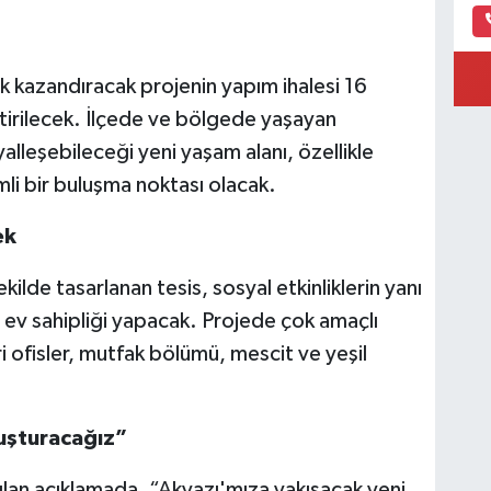
uk kazandıracak projenin yapım ihalesi 16
rilecek. İlçede ve bölgede yaşayan
alleşebileceği yeni yaşam alanı, özellikle
mli bir buluşma noktası olacak.
ek
kilde tasarlanan tesis, sosyal etkinliklerin yanı
 de ev sahipliği yapacak. Projede çok amaçlı
ari ofisler, mutfak bölümü, mescit ve yeşil
uşturacağız”
pılan açıklamada, “Akyazı'mıza yakışacak yeni