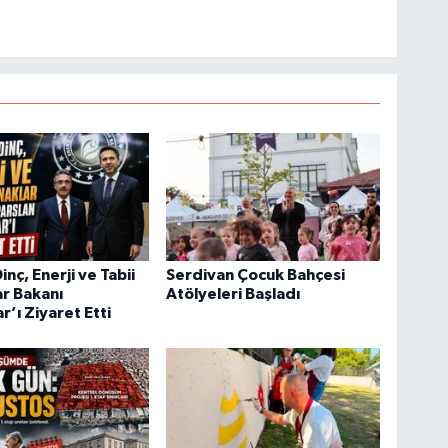
nç, Enerji ve Tabii
Serdivan Çocuk Bahçesi
r Bakanı
Atölyeleri Başladı
r’ı Ziyaret Etti