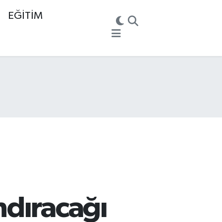
EĞİTİM
ndıracağı