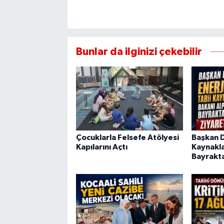
Bunlar da ilginizi çekebilir
Çocuklarla Felsefe Atölyesi
Başkan Di
Kapılarını Açtı
Kaynakla
Bayrakta