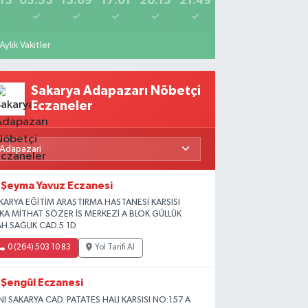
13
05:53
13:09
17:01
20:15
21:49
Aylık Vakitler
Sakarya Adapazarı Nöbetçi
Eczaneler
Şeyma Yavuz Eczanesi
KARYA EĞİTİM ARAŞTIRMA HASTANESİ KARŞISI
İKA MİTHAT SÖZER İS MERKEZİ A BLOK GÜLLÜK
H.SAĞLIK CAD.5 1D
0 (264) 503 10 83
Yol Tarifi Al
Şengül Eczanesi
NI SAKARYA CAD. PATATES HALI KARSISI NO:157 A