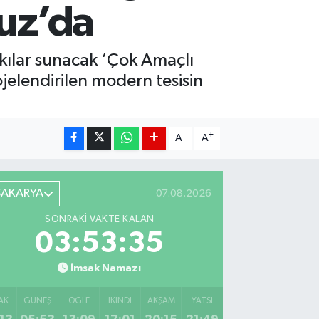
muz’da
tkılar sunacak ‘Çok Amaçlı
jelendirilen modern tesisin
-
+
A
A
SAKARYA
07.08.2026
SONRAKI VAKTE KALAN
03:53:33
İmsak Namazı
AK
GÜNEŞ
ÖĞLE
İKINDI
AKŞAM
YATSI