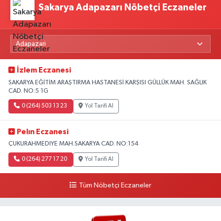
Sakarya Adapazarı Nöbetçi Eczaneler
İzlem Eczanesi
SAKARYA EĞİTİM ARAŞTIRMA HASTANESİ KARŞISI GÜLLÜK MAH. SAĞLIK
CAD. NO:5 1G
0 (264) 503 13 23
Yol Tarifi Al
Pelın Eczanesi
ÇUKURAHMEDIYE MAH.SAKARYA CAD. NO:154
0 (264) 277 17 20
Yol Tarifi Al
Tüm Nöbetçi Eczaneler