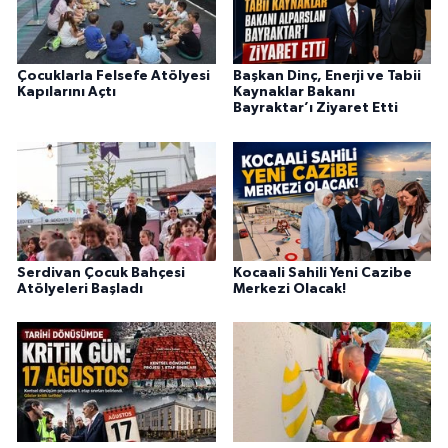
Çocuklarla Felsefe Atölyesi
Başkan Dinç, Enerji ve Tabii
Kapılarını Açtı
Kaynaklar Bakanı
Bayraktar’ı Ziyaret Etti
Serdivan Çocuk Bahçesi
Kocaali Sahili Yeni Cazibe
Atölyeleri Başladı
Merkezi Olacak!