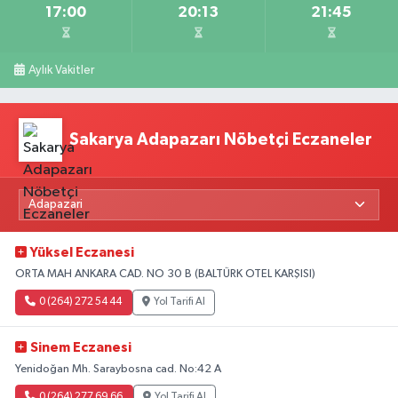
17:00
20:13
21:45
Aylık Vakitler
Sakarya Adapazarı Nöbetçi Eczaneler
Yüksel Eczanesi
ORTA MAH ANKARA CAD. NO 30 B (BALTÜRK OTEL KARŞISI)
0 (264) 272 54 44
Yol Tarifi Al
Sinem Eczanesi
Yenidoğan Mh. Saraybosna cad. No:42 A
0 (264) 277 69 66
Yol Tarifi Al