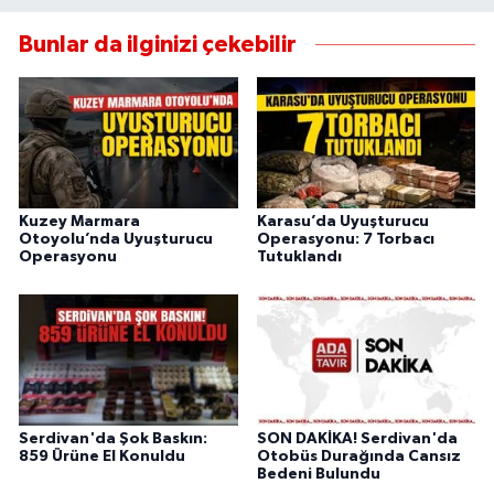
Bunlar da ilginizi çekebilir
Kuzey Marmara
Karasu’da Uyuşturucu
Otoyolu’nda Uyuşturucu
Operasyonu: 7 Torbacı
Operasyonu
Tutuklandı
Serdivan'da Şok Baskın:
SON DAKİKA! Serdivan'da
859 Ürüne El Konuldu
Otobüs Durağında Cansız
Bedeni Bulundu