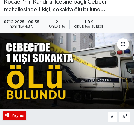
Kocaeli'nin Kandıra ilçesine bağlı Cebeci
mahallesinde 1 kişi, sokakta ölü bulundu.
07.12.2025 - 00:55
2
1 DK
YAYINLANMA
PAYLAŞIM
OKUNMA SÜRESI
Paylaş
-
+
A
A