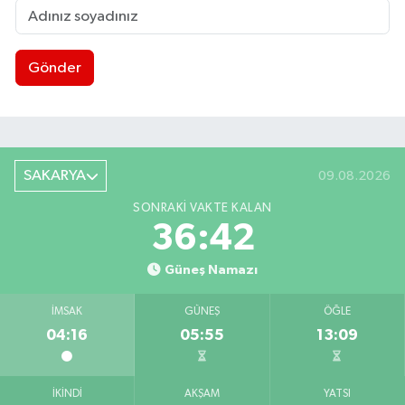
Gönder
SAKARYA
09.08.2026
SONRAKI VAKTE KALAN
36:41
Güneş Namazı
İMSAK
GÜNEŞ
ÖĞLE
04:16
05:55
13:09
İKINDI
AKŞAM
YATSI