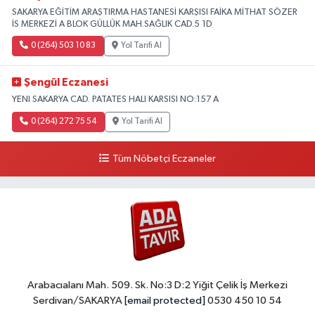
SAKARYA EĞİTİM ARAŞTIRMA HASTANESİ KARŞISI FAİKA MİTHAT SÖZER
İS MERKEZİ A BLOK GÜLLÜK MAH.SAĞLIK CAD.5 1D
0 (264) 503 10 83
Yol Tarifi Al
Şengül Eczanesi
YENI SAKARYA CAD. PATATES HALI KARSISI NO:157 A
0 (264) 272 75 54
Yol Tarifi Al
Tüm Nöbetçi Eczaneler
Arabacıalanı Mah. 509. Sk. No:3 D:2 Yiğit Çelik İş Merkezi
Serdivan/SAKARYA
[email protected]
0530 450 10 54