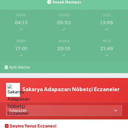
İmsak Namazı
İMSAK
GÜNEŞ
ÖĞLE
04:13
05:53
13:09
İKINDI
AKŞAM
YATSI
17:01
20:15
21:49
Aylık Vakitler
Sakarya Adapazarı Nöbetçi Eczaneler
Şeyma Yavuz Eczanesi