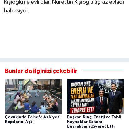
Kişioğlu ile evli olan Nurettin Kişioğlu üç kız evladı
babasıydı.
Bunlar da ilginizi çekebilir
Çocuklarla Felsefe Atölyesi
Başkan Dinç, Enerji ve Tabii
Kapılarını Açtı
Kaynaklar Bakanı
Bayraktar’ı Ziyaret Etti