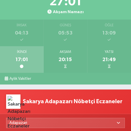
27:00
Akşam Namazı
İMSAK
GÜNEŞ
ÖĞLE
04:13
05:53
13:09
İKINDI
AKŞAM
YATSI
17:01
20:15
21:49
Aylık Vakitler
Sakarya Adapazarı Nöbetçi Eczaneler