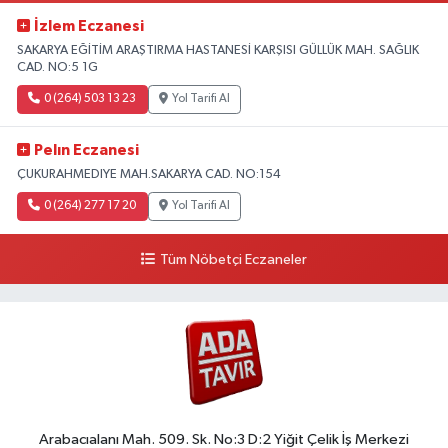
İzlem Eczanesi
SAKARYA EĞİTİM ARAŞTIRMA HASTANESİ KARŞISI GÜLLÜK MAH. SAĞLIK
CAD. NO:5 1G
0 (264) 503 13 23
Yol Tarifi Al
Pelın Eczanesi
ÇUKURAHMEDIYE MAH.SAKARYA CAD. NO:154
0 (264) 277 17 20
Yol Tarifi Al
Tüm Nöbetçi Eczaneler
Arabacıalanı Mah. 509. Sk. No:3 D:2 Yiğit Çelik İş Merkezi