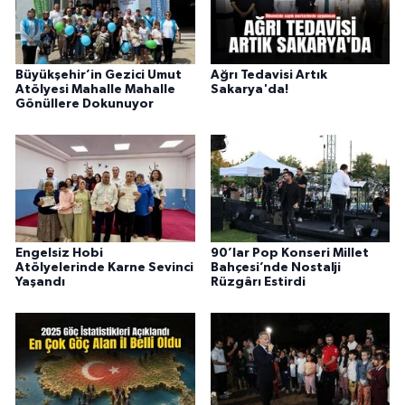
Büyükşehir’in Gezici Umut
Ağrı Tedavisi Artık
Atölyesi Mahalle Mahalle
Sakarya'da!
Gönüllere Dokunuyor
Engelsiz Hobi
90’lar Pop Konseri Millet
Atölyelerinde Karne Sevinci
Bahçesi’nde Nostalji
Yaşandı
Rüzgârı Estirdi