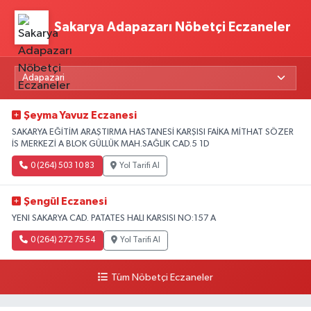
Sakarya Adapazarı Nöbetçi Eczaneler
Şeyma Yavuz Eczanesi
SAKARYA EĞİTİM ARAŞTIRMA HASTANESİ KARŞISI FAİKA MİTHAT SÖZER
İS MERKEZİ A BLOK GÜLLÜK MAH.SAĞLIK CAD.5 1D
0 (264) 503 10 83
Yol Tarifi Al
Şengül Eczanesi
YENI SAKARYA CAD. PATATES HALI KARSISI NO:157 A
0 (264) 272 75 54
Yol Tarifi Al
Tüm Nöbetçi Eczaneler