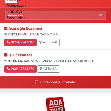
Acaroğlu Eczanesi
SEMERCİLER MH. İTFAİYE CAD. NO:5 A
0 (264) 274 72 82
Yol Tarifi Al
Işık Eczanesi
YENİGÜN MAHALLESİ 15 TEMMUZ BULVARI 1560 SOKAK NO:1 A
0 (264) 278 28 70
Yol Tarifi Al
Tüm Nöbetçi Eczaneler