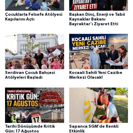
Çocuklarla Felsefe Atölyesi
Başkan Dinç, Enerji ve Tabii
Kapılarını Açtı
Kaynaklar Bakanı
Bayraktar’ı Ziyaret Etti
Serdivan Çocuk Bahçesi
Kocaali Sahili Yeni Cazibe
Atölyeleri Başladı
Merkezi Olacak!
Tarihi Dönüşümde Kritik
Sapanca SGM’de Renkli
Gün: 17 Ağustos
Etkinlik