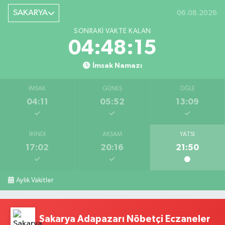
SAKARYA
06.08.2026
SONRAKI VAKTE KALAN
04:48:15
İmsak Namazı
İMSAK
GÜNEŞ
ÖĞLE
04:11
05:52
13:09
İKINDI
AKŞAM
YATSI
17:02
20:16
21:50
Aylık Vakitler
Sakarya Adapazarı Nöbetçi Eczaneler