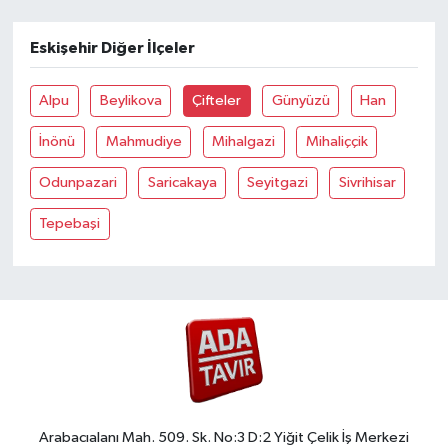
Eskişehir Diğer İlçeler
Alpu
Beylikova
Çifteler
Günyüzü
Han
İnönü
Mahmudiye
Mihalgazi
Mihaliççik
Odunpazari
Saricakaya
Seyitgazi
Sivrihisar
Tepebaşi
Arabacıalanı Mah. 509. Sk. No:3 D:2 Yiğit Çelik İş Merkezi