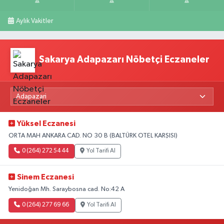
Aylık Vakitler
Sakarya Adapazarı Nöbetçi Eczaneler
Yüksel Eczanesi
ORTA MAH ANKARA CAD. NO 30 B (BALTÜRK OTEL KARŞISI)
0 (264) 272 54 44
Yol Tarifi Al
Sinem Eczanesi
Yenidoğan Mh. Saraybosna cad. No:42 A
0 (264) 277 69 66
Yol Tarifi Al