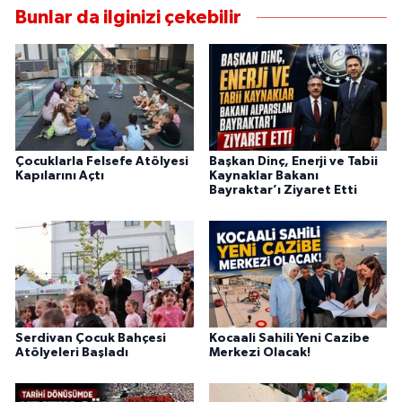
Bunlar da ilginizi çekebilir
Çocuklarla Felsefe Atölyesi
Başkan Dinç, Enerji ve Tabii
Kapılarını Açtı
Kaynaklar Bakanı
Bayraktar’ı Ziyaret Etti
Serdivan Çocuk Bahçesi
Kocaali Sahili Yeni Cazibe
Atölyeleri Başladı
Merkezi Olacak!