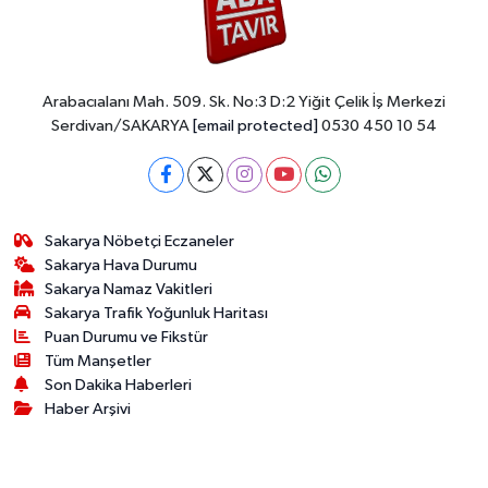
0 (264) 221 29 51
Yol Tarifi Al
Arabacıalanı Mah. 509. Sk. No:3 D:2 Yiğit Çelik İş Merkezi
Serdivan/SAKARYA
[email protected]
0530 450 10 54
Sakarya Nöbetçi Eczaneler
Sakarya Hava Durumu
Sakarya Namaz Vakitleri
Sakarya Trafik Yoğunluk Haritası
Puan Durumu ve Fikstür
Tüm Manşetler
Son Dakika Haberleri
Haber Arşivi