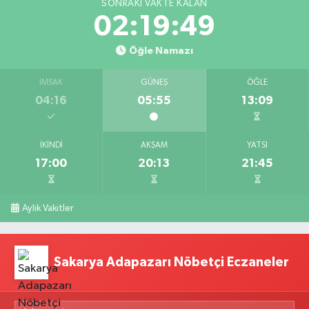
SONRAKI VAKTE KALAN
02:19:48
Öğle Namazı
İMSAK
GÜNEŞ
ÖĞLE
04:16
05:55
13:09
İKINDI
AKŞAM
YATSI
17:00
20:13
21:45
Aylık Vakitler
Sakarya Adapazarı Nöbetçi Eczaneler