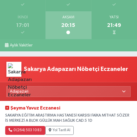
İKINDI
AKŞAM
YATSI
17:01
20:15
21:49
Aylık Vakitler
Sakarya Adapazarı Nöbetçi Eczaneler
Şeyma Yavuz Eczanesi
SAKARYA EĞİTİM ARAŞTIRMA HASTANESİ KARŞISI FAİKA MİTHAT SÖZER
İS MERKEZİ A BLOK GÜLLÜK MAH.SAĞLIK CAD.5 1D
0 (264) 503 10 83
Yol Tarifi Al