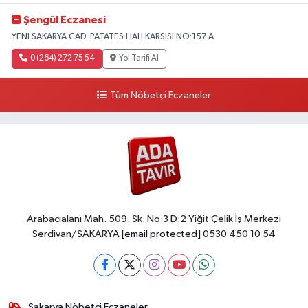
Şengül Eczanesi
YENI SAKARYA CAD. PATATES HALI KARSISI NO:157 A
0 (264) 272 75 54
Yol Tarifi Al
Tüm Nöbetçi Eczaneler
Arabacıalanı Mah. 509. Sk. No:3 D:2 Yiğit Çelik İş Merkezi
Serdivan/SAKARYA
[email protected]
0530 450 10 54
Sakarya Nöbetçi Eczaneler