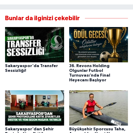
Bunlar da ilginizi çekebilir
Sakaryaspor'da Transfer
36. Revons Holding
Sessizliği!
Olgunlar Futbol
Turnuvası’nda Final
Heyecanı Başlıyor
Sakaryaspor'dan Şehir
Büyükşehir Sporcusu Taha,