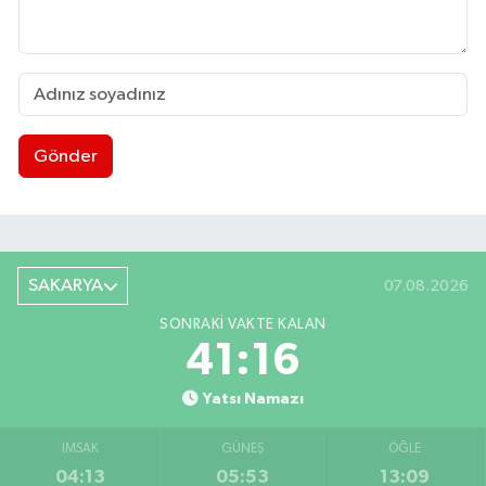
Gönder
SAKARYA
07.08.2026
SONRAKI VAKTE KALAN
41:16
Yatsı Namazı
İMSAK
GÜNEŞ
ÖĞLE
04:13
05:53
13:09