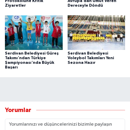
Protokolüne Kritik
Avrupa’dan Umut Veren
Ziyaretler
Dereceyle Döndü
Serdivan Belediyesi Güreş
Serdivan Belediyesi
Takımı'ndan Türkiye
Voleybol Takımları Yeni
Şampiyonası'nda Büyük
Sezona Hazır
Başarı
Yorumlar