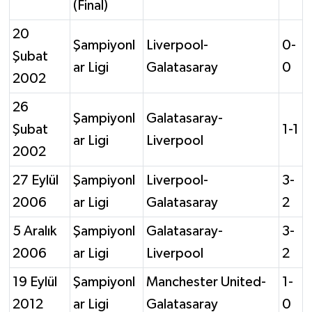
(Final)
20
Şampiyonl
Liverpool-
0-
Şubat
ar Ligi
Galatasaray
0
2002
26
Şampiyonl
Galatasaray-
Şubat
1-1
ar Ligi
Liverpool
2002
27 Eylül
Şampiyonl
Liverpool-
3-
2006
ar Ligi
Galatasaray
2
5 Aralık
Şampiyonl
Galatasaray-
3-
2006
ar Ligi
Liverpool
2
19 Eylül
Şampiyonl
Manchester United-
1-
2012
ar Ligi
Galatasaray
0