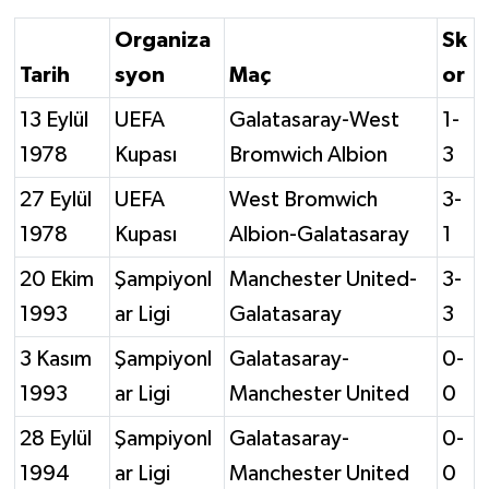
Organiza
Sk
Tarih
syon
Maç
or
13 Eylül
UEFA
Galatasaray-West
1-
1978
Kupası
Bromwich Albion
3
27 Eylül
UEFA
West Bromwich
3-
1978
Kupası
Albion-Galatasaray
1
20 Ekim
Şampiyonl
Manchester United-
3-
1993
ar Ligi
Galatasaray
3
3 Kasım
Şampiyonl
Galatasaray-
0-
1993
ar Ligi
Manchester United
0
28 Eylül
Şampiyonl
Galatasaray-
0-
1994
ar Ligi
Manchester United
0