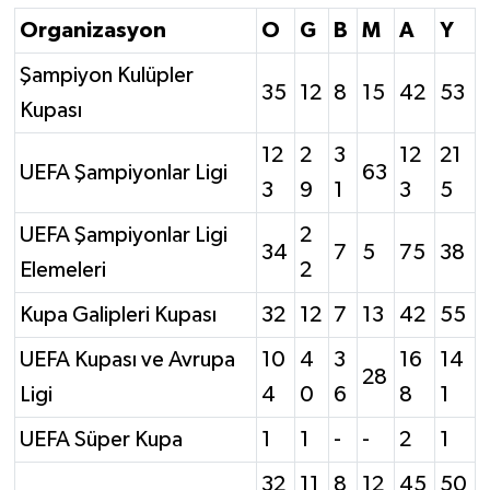
Organizasyon
O
G
B
M
A
Y
Şampiyon Kulüpler
35
12
8
15
42
53
Kupası
12
2
3
12
21
UEFA Şampiyonlar Ligi
63
3
9
1
3
5
UEFA Şampiyonlar Ligi
2
34
7
5
75
38
Elemeleri
2
Kupa Galipleri Kupası
32
12
7
13
42
55
UEFA Kupası ve Avrupa
10
4
3
16
14
28
Ligi
4
0
6
8
1
UEFA Süper Kupa
1
1
-
-
2
1
32
11
8
12
45
50