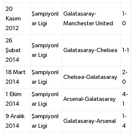
20
Şampiyonl
Galatasaray-
1-
Kasım
ar Ligi
Manchester United
0
2012
26
Şampiyonl
Şubat
Galatasaray-Chelsea
1-1
ar Ligi
2014
18 Mart
Şampiyonl
2-
Chelsea-Galatasaray
2014
ar Ligi
0
1 Ekim
Şampiyonl
4-
Arsenal-Galatasaray
2014
ar Ligi
1
9 Aralık
Şampiyonl
1-
Galatasaray-Arsenal
2014
ar Ligi
4