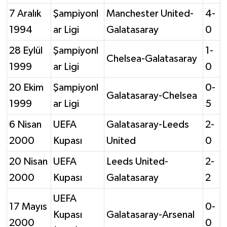
7 Aralık
Şampiyonl
Manchester United-
4-
1994
ar Ligi
Galatasaray
0
28 Eylül
Şampiyonl
1-
Chelsea-Galatasaray
1999
ar Ligi
0
20 Ekim
Şampiyonl
0-
Galatasaray-Chelsea
1999
ar Ligi
5
6 Nisan
UEFA
Galatasaray-Leeds
2-
2000
Kupası
United
0
20 Nisan
UEFA
Leeds United-
2-
2000
Kupası
Galatasaray
2
UEFA
17 Mayıs
0-
Kupası
Galatasaray-Arsenal
2000
0