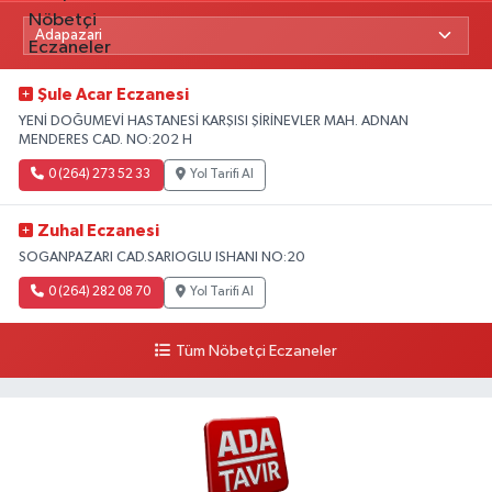
Şule Acar Eczanesi
YENİ DOĞUMEVİ HASTANESİ KARŞISI ŞİRİNEVLER MAH. ADNAN
MENDERES CAD. NO:202 H
0 (264) 273 52 33
Yol Tarifi Al
Zuhal Eczanesi
SOGANPAZARI CAD.SARIOGLU ISHANI NO:20
0 (264) 282 08 70
Yol Tarifi Al
Tüm Nöbetçi Eczaneler