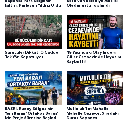
Sapanca Park Bölgenin
Serdivan Belediye Meclisi
Işıltısı, Parlayan Yıldızı Oldu
Olağanüstü Toplandı
Sürücüler Dikkat! O Cadde
49 Yaşındaki Olay Erdem
Tek Yön Kapatılıyor
Güler Cezaevinde Hayatını
Kaybetti!
SASKİ, Kuzey Bölgesinin
Mutluluk Tırı Mahalle
Yeni Barajı ‘Ortaköy Barajı’
Mahalle Geziyor: Sıradaki
İçin Proje Sürecine Başladı
Durak Sapanca