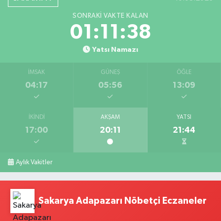
SONRAKI VAKTE KALAN
01:11:37
Yatsı Namazı
İMSAK
GÜNEŞ
ÖĞLE
04:17
05:56
13:09
İKINDI
AKŞAM
YATSI
17:00
20:11
21:44
Aylık Vakitler
Sakarya Adapazarı Nöbetçi Eczaneler