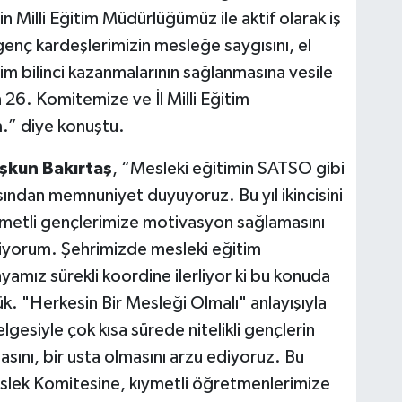
n Milli Eğitim Müdürlüğümüz ile aktif olarak iş
genç kardeşlerimizin mesleğe saygısını, el
tim bilinci kazanmalarının sağlanmasına vesile
26. Komitemize ve İl Milli Eğitim
” diye konuştu.
oşkun Bakırtaş
, “Mesleki eğitimin SATSO gibi
masından memnuniyet duyuyoruz. Bu yıl ikincisini
kıymetli gençlerimize motivasyon sağlamasını
liyorum. Şehrimizde mesleki eğitim
mız sürekli koordine ilerliyor ki bu konuda
k. "Herkesin Bir Mesleği Olmalı" anlayışıyla
lgesiyle çok kısa sürede nitelikli gençlerin
sını, bir usta olmasını arzu ediyoruz. Bu
lek Komitesine, kıymetli öğretmenlerimize