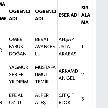
MA
SIR
ÖĞRENCİ
ÖĞRENCİ
ESER ADI
ALA
ME
ADI
ADI
MA
ÖMER
BERAT
AHŞAP
FARUK
AVANOĞ
USTA
1
R
DOĞAN
LU
ARABASI
YAĞMUR
MUSTAFA
ARKAMD
ŞERİFE
UMUT
2
AN GEL
YILDIRIM
TEMİR
EFE ALİ
ALPER
ÇİT ÇİT
3
R
ÖZLÜ
ATEŞ
BLOK