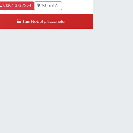
0 (264) 272 75 54
Yol Tarifi Al
Tüm Nöbetçi Eczaneler