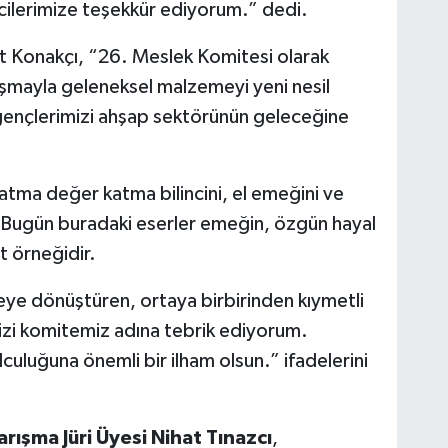
cilerimize teşekkür ediyorum.” dedi.
t Konakçı, “26. Meslek Komitesi olarak
rışmayla geleneksel malzemeyi yeni nesil
 gençlerimizi ahşap sektörünün geleceğine
atma değer katma bilincini, el emeğini ve
z. Bugün buradaki eserler emeğin, özgün hayal
 örneğidir.
ojeye dönüştüren, ortaya birbirinden kıymetli
izi komitemiz adına tebrik ediyorum.
culuğuna önemli bir ilham olsun.” ifadelerini
rışma Jüri Üyesi Nihat Tınazcı
,