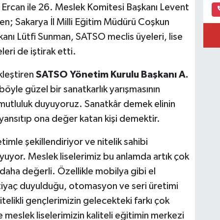
Ercan ile 26. Meslek Komitesi Başkanı Levent
en; Sakarya İl Milli Eğitim Müdürü Coşkun
kanı Lütfi Sunman, SATSO meclis üyeleri, lise
leri de iştirak etti.
kleştiren
SATSO Yönetim Kurulu Başkanı A.
böyle güzel bir sanatkarlık yarışmasının
n mutluluk duyuyoruz. Sanatkâr demek elinin
 yansıtıp ona değer katan kişi demektir.
imle şekillendiriyor ve nitelik sahibi
uyuyor. Meslek liselerimiz bu anlamda artık çok
daha değerli. Özellikle mobilya gibi el
ihtiyaç duyulduğu, otomasyon ve seri üretimi
elikli gençlerimizin gelecekteki farkı çok
 meslek liselerimizin kaliteli eğitimin merkezi