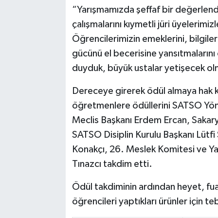
“Yarışmamızda şeffaf bir değerlendi
çalışmalarını kıymetli jüri üyelerimiz
Öğrencilerimizin emeklerini, bilgile
gücünü el becerisine yansıtmalarını
duyduk, büyük ustalar yetişecek ol
Dereceye girerek ödül almaya hak 
öğretmenlere ödüllerini SATSO Yön
Meclis Başkanı Erdem Ercan, Sakarya
SATSO Disiplin Kurulu Başkanı Lütf
Konakçı, 26. Meslek Komitesi ve Yar
Tınazcı takdim etti.
Ödül takdiminin ardından heyet, fua
öğrencileri yaptıkları ürünler için teb