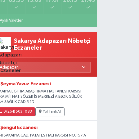
13
05:53
13:09
17:01
20:15
21:49
Aylık Vakitler
Sakarya Adapazarı Nöbetçi
Eczaneler
Şeyma Yavuz Eczanesi
KARYA EĞİTİM ARAŞTIRMA HASTANESİ KARŞISI
İKA MİTHAT SÖZER İS MERKEZİ A BLOK GÜLLÜK
H.SAĞLIK CAD.5 1D
0 (264) 503 10 83
Yol Tarifi Al
Şengül Eczanesi
NI SAKARYA CAD. PATATES HALI KARSISI NO:157 A