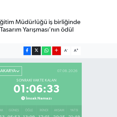
Eğitim Müdürlüğü iş birliğinde
Tasarım Yarışması’nın ödül
-
+
A
A
SAKARYA
07.08.2026
SONRAKI VAKTE KALAN
01:06:32
İmsak Namazı
AK
GÜNEŞ
ÖĞLE
İKINDI
AKŞAM
YATSI