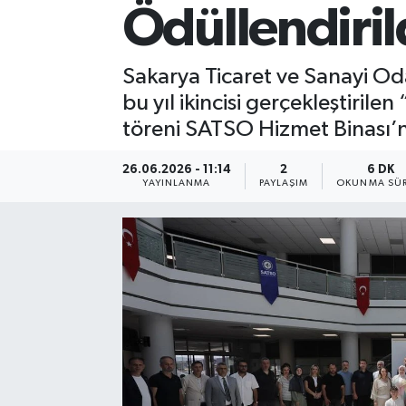
Ödüllendiril
Sakarya Ticaret ve Sanayi Odas
bu yıl ikincisi gerçekleştir
töreni SATSO Hizmet Binası’nd
26.06.2026 - 11:14
2
6 DK
YAYINLANMA
PAYLAŞIM
OKUNMA SÜR