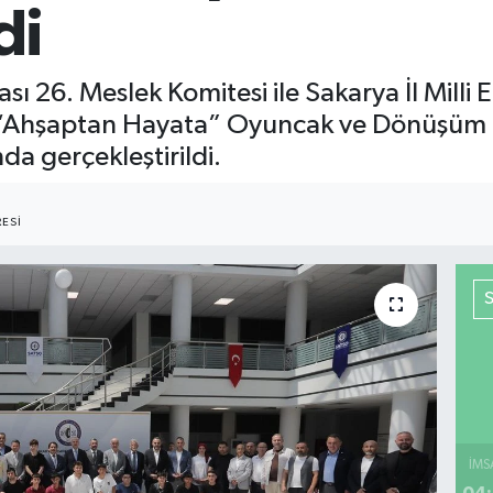
di
ı 26. Meslek Komitesi ile Sakarya İl Milli 
ilen “Ahşaptan Hayata” Oyuncak ve Dönüşüm 
a gerçekleştirildi.
ESI
İMS