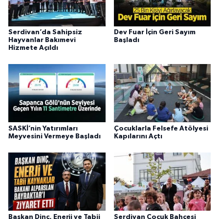
Serdivan’da Sahipsiz
Dev Fuar İçin Geri Sayım
Hayvanlar Bakımevi
Başladı
Hizmete Açıldı
SASKİ’nin Yatırımları
Çocuklarla Felsefe Atölyesi
Meyvesini Vermeye Başladı
Kapılarını Açtı
Başkan Dinç, Enerji ve Tabii
Serdivan Çocuk Bahçesi