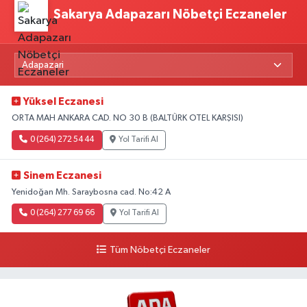
Sakarya Adapazarı Nöbetçi Eczaneler
Yüksel Eczanesi
ORTA MAH ANKARA CAD. NO 30 B (BALTÜRK OTEL KARŞISI)
0 (264) 272 54 44
Yol Tarifi Al
Sinem Eczanesi
Yenidoğan Mh. Saraybosna cad. No:42 A
0 (264) 277 69 66
Yol Tarifi Al
Tüm Nöbetçi Eczaneler