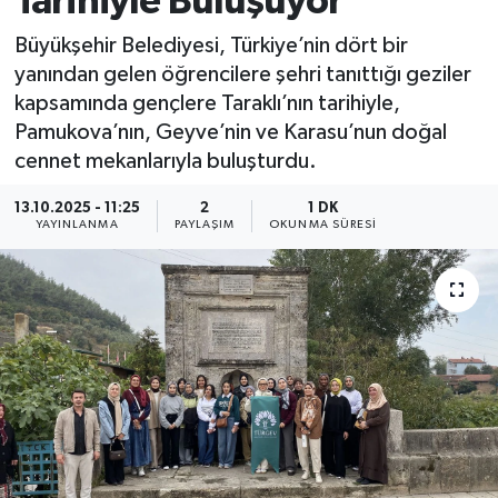
Tarihiyle Buluşuyor
Büyükşehir Belediyesi, Türkiye’nin dört bir
yanından gelen öğrencilere şehri tanıttığı geziler
kapsamında gençlere Taraklı’nın tarihiyle,
Pamukova’nın, Geyve’nin ve Karasu’nun doğal
cennet mekanlarıyla buluşturdu.
13.10.2025 - 11:25
2
1 DK
YAYINLANMA
PAYLAŞIM
OKUNMA SÜRESI