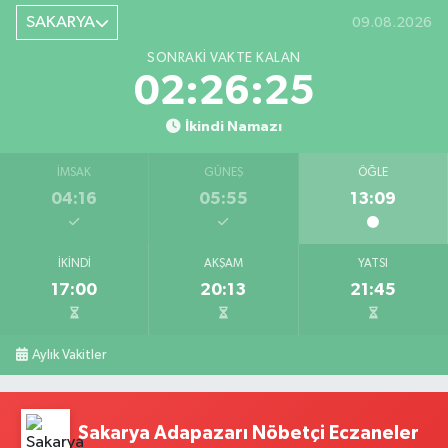
SAKARYA
09.08.2026
SONRAKI VAKTE KALAN
02:26:24
İkindi Namazı
İMSAK
GÜNEŞ
ÖĞLE
04:16
05:55
13:09
İKINDI
AKŞAM
YATSI
17:00
20:13
21:45
Aylık Vakitler
Sakarya Adapazarı Nöbetçi Eczaneler