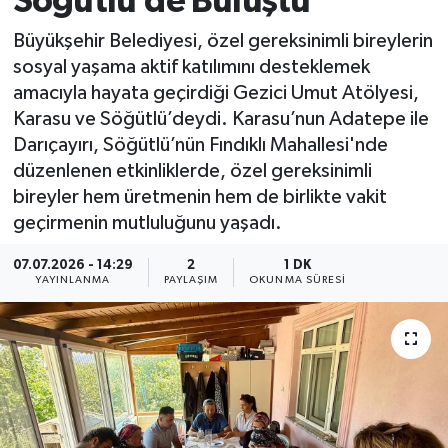
Söğütlü’de Buluştu
Büyükşehir Belediyesi, özel gereksinimli bireylerin
sosyal yaşama aktif katılımını desteklemek
amacıyla hayata geçirdiği Gezici Umut Atölyesi,
Karasu ve Söğütlü’deydi. Karasu’nun Adatepe ile
Darıçayırı, Söğütlü’nün Fındıklı Mahallesi'nde
düzenlenen etkinliklerde, özel gereksinimli
bireyler hem üretmenin hem de birlikte vakit
geçirmenin mutluluğunu yaşadı.
07.07.2026 - 14:29
2
1 DK
YAYINLANMA
PAYLAŞIM
OKUNMA SÜRESI