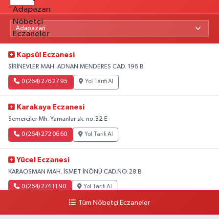
Kapsül Eczanesi
ŞİRİNEVLER MAH. ADNAN MENDERES CAD. 196.B
0 (264) 276 27 95
Yol Tarifi Al
Karakaya Eczanesi
Semerciler Mh. Yamanlar sk. no:32 E
0 (264) 272 06 60
Yol Tarifi Al
Yücel Eczanesi
KARAOSMAN MAH. İSMET İNÖNÜ CAD.NO:28 B
0 (264) 274 11 90
Yol Tarifi Al
Tüm Nöbetçi Eczaneler